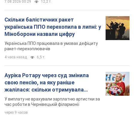
7.08.2026 00:29
12,2 т.
Скільки балістичних ракет
українська ППО перехопила в липні: у
Міноборони назвали цифру
Українська ППО працювала в умовах дефіциту
ракет-перехоплювачів
4 часа назад
6,5 т.
Ауріка Ротару через суд змінила
свою пенсію, на яку раніше
жалілася: скільки отримувала
співачка
У виплату не врахували зарплатню артистки за
час роботи в Чернівецькій філармонії
через 9 часов