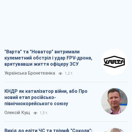
"Варта" та "Новатор" витримали
кулеметний обстріл і удар FPV-дрона,
врятувавши життя офіцеру ЗСУ
Українська Бронетехніка
1,2 т.
КНДР як каталізатор війни, або Про
новий етап російсько-
північнокорейського союзу
Олексій Кущ
1,5 т.
Вихід до еліти ЧС та тріумф "Сокола":