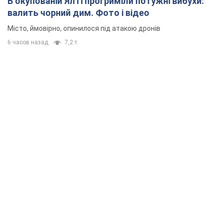
В окупованій Ялті прогриміли потужні вибухи:
валить чорний дим. Фото і відео
Місто, ймовірно, опинилося під атакою дронів
6 часов назад
7,2 т.