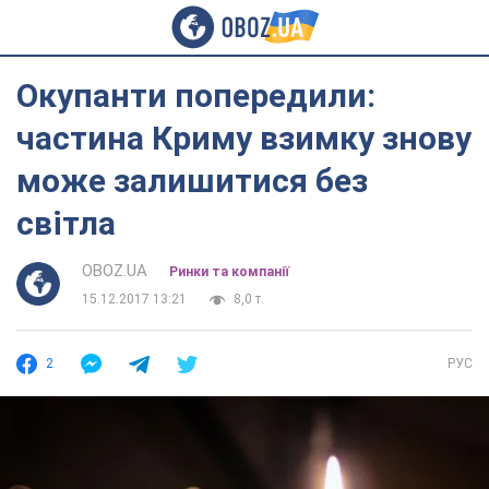
Окупанти попередили:
частина Криму взимку знову
може залишитися без
світла
OBOZ.UA
Ринки та компанії
15.12.2017 13:21
8,0 т.
2
РУС