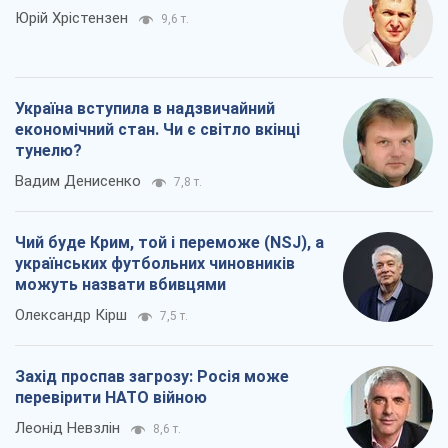
Юрій Хрістензен
9,6 т.
Україна вступила в надзвичайний
економічний стан. Чи є світло вкінці
тунелю?
Вадим Денисенко
7,8 т.
Чий буде Крим, той і переможе (NSJ), а
українських футбольних чиновників
можуть назвати вбивцями
Олександр Кірш
7,5 т.
Захід проспав загрозу: Росія може
перевірити НАТО війною
Леонід Невзлін
8,6 т.