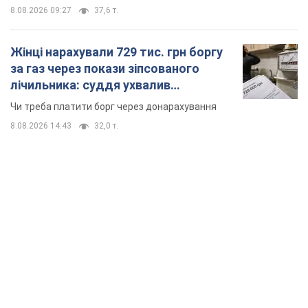
8.08.2026 09:27
37,6 т.
Жінці нарахували 729 тис. грн боргу
за газ через покази зіпсованого
лічильника: суддя ухвалив
неочікуване рішення
Чи треба платити борг через донарахування
8.08.2026 14:43
32,0 т.