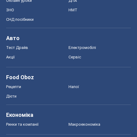
Онлайн уроки
ДПА
ЗНО
НМТ
СНД посібники
Авто
Тест Драйв
Електромобілі
Акції
Сервіс
Food Oboz
Рецепти
Напої
Дієти
Економіка
Ринки та компанії
Макроекономіка