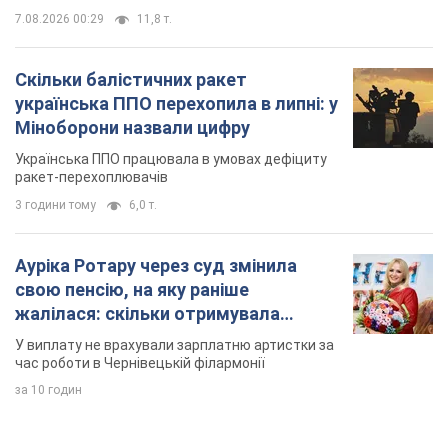
7.08.2026 00:29
11,8 т.
Скільки балістичних ракет
українська ППО перехопила в липні: у
Міноборони назвали цифру
Українська ППО працювала в умовах дефіциту
ракет-перехоплювачів
3 години тому
6,0 т.
Ауріка Ротару через суд змінила
свою пенсію, на яку раніше
жалілася: скільки отримувала
співачка
У виплату не врахували зарплатню артистки за
час роботи в Чернівецькій філармонії
за 10 годин