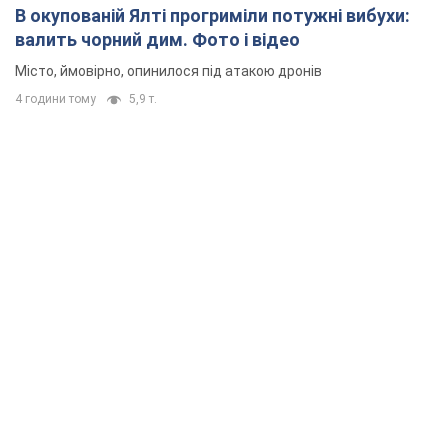
В окупованій Ялті прогриміли потужні вибухи:
валить чорний дим. Фото і відео
Місто, ймовірно, опинилося під атакою дронів
4 години тому
5,9 т.