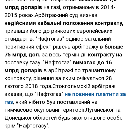
млрд доларів
на газі, отриманому в 2014-
2015 роках.Арбітражний суд визнав
недійсними кабальні положення контракту,
привівши його до ринкових європейських
стандартів. "Нафтогаз" оцінює загальний
позитивний ефект рішень арбітражу
в більше
75 млрд дол.
за весь термін дії контракту на
поставку газу. "Нафтогаз"
вимагає до 16
млрд доларів
в арбітражі по транзитному
контракту, рішення за яким очікується 28
лютого 2018 года.Стокгольмскій арбітраж
вказав, що "Нафтогаз"
не повинен платити за
газ
, який нібито був поставлений на
тимчасово окуповані території Луганської та
Донецької областей будь-якого іншого особі,
крім "Нафтогазу".