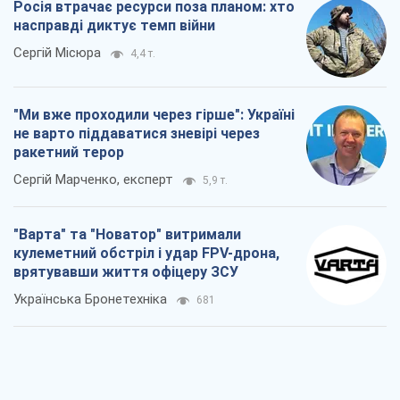
Росія втрачає ресурси поза планом: хто
насправді диктує темп війни
Сергій Місюра
4,4 т.
"Ми вже проходили через гірше": Україні
не варто піддаватися зневірі через
ракетний терор
Сергій Марченко, експерт
5,9 т.
"Варта" та "Новатор" витримали
кулеметний обстріл і удар FPV-дрона,
врятувавши життя офіцеру ЗСУ
Українська Бронетехніка
681