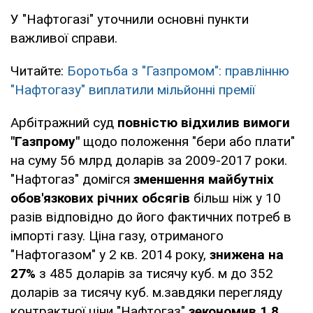
У "Нафтогазі" уточнили основні пункти
важливої ​​справи.
Читайте:
Боротьба з "Газпромом": правлінню
"Нафтогазу" виплатили мільйонні премії
Арбітражний суд
повністю відхилив вимоги
"Газпрому"
щодо положення "бери або плати"
на суму 56 млрд доларів за 2009-2017 роки.
"Нафтогаз" домігся
зменшення майбутніх
обов'язкових річних обсягів
більш ніж у 10
разів відповідно до його фактичних потреб в
імпорті газу. Ціна газу, отриманого
"Нафтогазом" у 2 кв. 2014 року,
знижена на
27%
з 485 доларів за тисячу куб. м до 352
доларів за тисячу куб. м.завдяки перегляду
контрактної ціни "Нафтогаз"
зекономив 1,8