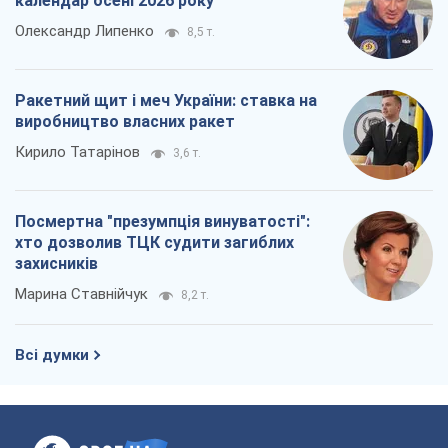
календар осені 2026 року
Олександр Липенко
8,5 т.
Ракетний щит і меч України: ставка на
виробництво власних ракет
Кирило Татарінов
3,6 т.
Посмертна "презумпція винуватості":
хто дозволив ТЦК судити загиблих
захисників
Марина Ставнійчук
8,2 т.
Всі думки