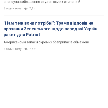
анонсував збільшення студентських стипендій
8 годин тому
7,1 т.
"Нам теж вони потрібні": Трамп відповів на
прохання Зеленського щодо передачі Україні
ракет для Patriot
Американські запаси окремих боєприпасів обмежені
7 годин тому
2,5 т.