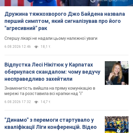
Дружина тяжкохворого Джо Байдена назвала
перший симптом, який сигналізував про його
"агресивний" рак
Спершу лікарі не надали цьому належної уваги
6.08.2026 12:46
18,1 т.
Відпустка Лесі Нікітюк у Карпатах
обернулася скандалом: чому ведучу
несправедливо захейтили
Знаменитість вийшла на пряму комунікацію в
мережі та розставила всі крапки над "і"
6.08.2026 17:32
14,7 т.
"Динамо" з перемоги стартувало у
кваліфікації Ліги конференцій. Відео