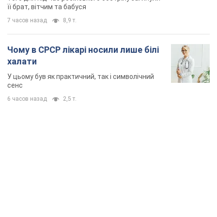
її брат, вітчим та бабуся
7 часов назад
8,9 т.
Чому в СРСР лікарі носили лише білі
халати
У цьому був як практичний, так і символічний
сенс
6 часов назад
2,5 т.