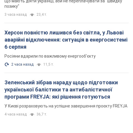
Що мають діяти українці, аби не переплачувати за "швидку
позику"
3 часа назад
23,4 т.
Херсон повністю лишився без світла, у Львові
аварійні відключення: ситуація в енергосистемі
6 серпня
Росіяни вдарили по важливому енергооб'єкту
2 часа назад
11,5 т.
Зеленський зібрав нараду щодо підготовки
української балістики та антибалістичної
програми FREYJA: які рішення готуються
У Києві розраховують на успішне завершення проєкту FREYJA
4 часа назад
36,7 т.