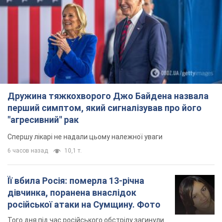
Дружина тяжкохворого Джо Байдена назвала
перший симптом, який сигналізував про його
"агресивний" рак
Спершу лікарі не надали цьому належної уваги
6 часов назад
10,1 т.
Її вбила Росія: померла 13-річна
дівчинка, поранена внаслідок
російської атаки на Сумщину. Фото
Того дня під час російського обстрілу загинули