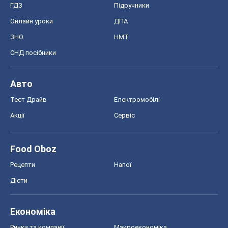
ГДЗ
Підручники
Онлайн уроки
ДПА
ЗНО
НМТ
СНД посібники
Авто
Тест Драйв
Електромобілі
Акції
Сервіс
Food Oboz
Рецепти
Напої
Дієти
Економіка
Ринки та компанії
Макроекономіка