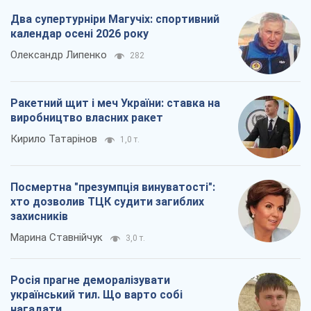
Два супертурніри Магучіх: спортивний
календар осені 2026 року
Олександр Липенко
282
Ракетний щит і меч України: ставка на
виробництво власних ракет
Кирило Татарінов
1,0 т.
Посмертна "презумпція винуватості":
хто дозволив ТЦК судити загиблих
захисників
Марина Ставнійчук
3,0 т.
Росія прагне деморалізувати
український тил. Що варто собі
нагадати