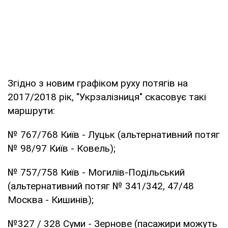
Згідно з новим графіком руху потягів на
2017/2018 рік, "Укрзалізниця" скасовує такі
маршрути:
№ 767/768 Київ - Луцьк (альтернативний потяг
№ 98/97 Київ - Ковель);
№ 757/758 Київ - Могилів-Подільський
(альтернативний потяг № 341/342, 47/48
Москва - Кишинів);
№327 / 328 Суми - Зернове (пасажири можуть