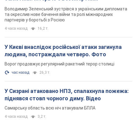
Володимир Зеленський зустрівся з українським дипломата
та окреслив нове бачення війни та ролі міжнародних
партнерів у боротьбі з Росією
4 часа назад
16,2 т.
У Києві внаслідок російської атаки загинула
людина, постраждали четверо. Фото
Ворог продовжує регулярний ракетний терор столиці
час назад
26,3 т.
У Сизрані атаковано НПЗ, спалахнула пожежа:
піднявся стовп чорного диму. Відео
Самарську область всю ніч атакували БПЛА
4 часа назад
3,2 т.