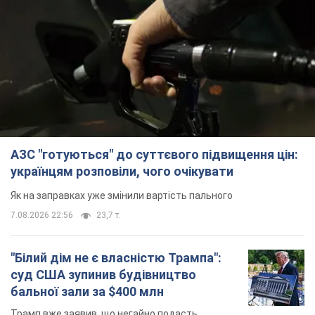
АЗС "готуються" до суттєвого підвищення цін:
українцям розповіли, чого очікувати
Як на заправках уже змінили вартість пального
7.08.2026 22:56
23,7 т.
"Білий дім не є власністю Трампа":
суд США зупинив будівництво
бальної зали за $400 млн
Трамп вже заявив, що негайно подасть