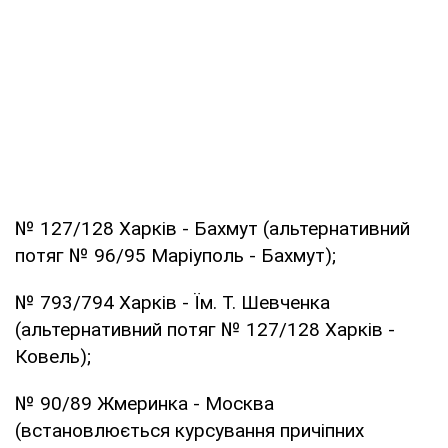
№ 127/128 Харків - Бахмут (альтернативний
потяг № 96/95 Маріуполь - Бахмут);
№ 793/794 Харків - Їм. Т. Шевченка
(альтернативний потяг № 127/128 Харків -
Ковель);
№ 90/89 Жмеринка - Москва
(встановлюється курсування причіпних