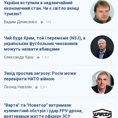
Україна вступила в надзвичайний
економічний стан. Чи є світло вкінці
тунелю?
Вадим Денисенко
102
Чий буде Крим, той і переможе (NSJ), а
українських футбольних чиновників
можуть назвати вбивцями
Олександр Кірш
1,9 т.
Захід проспав загрозу: Росія може
перевірити НАТО війною
Леонід Невзлін
5,5 т.
"Варта" та "Новатор" витримали
кулеметний обстріл і удар FPV-дрона,
врятувавши життя офіцеру ЗСУ