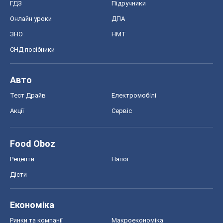
ГДЗ
Підручники
Онлайн уроки
ДПА
ЗНО
НМТ
СНД посібники
Авто
Тест Драйв
Електромобілі
Акції
Сервіс
Food Oboz
Рецепти
Напої
Дієти
Економіка
Ринки та компанії
Макроекономіка