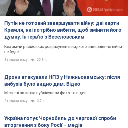
Путін не готовий завершувати війну: дві карти
Кремля, які потрібно вибити, щоб змінити його
думку. Інтерв’ю з Веселовським
Без зміни російських розрахунків швидкого завершення війни
не буде
3 години тому
22,8 т.
Дрони атакували НПЗ у Нижньокамську: після
вибухів було видно дим. Відео
Місцеві активно публікували фото та відео
2 години тому
3,7 т.
Україна готує Чорнобиль до чергової спроби
вторгнення з боку Росії – медіа