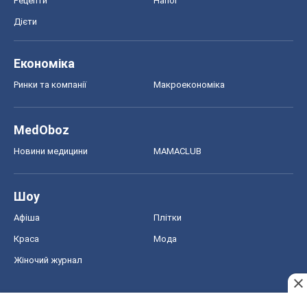
Рецепти
Напої
Дієти
Економіка
Ринки та компанії
Макроекономіка
MedOboz
Новини медицини
MAMACLUB
Шоу
Афіша
Плітки
Краса
Мода
Жіночий журнал