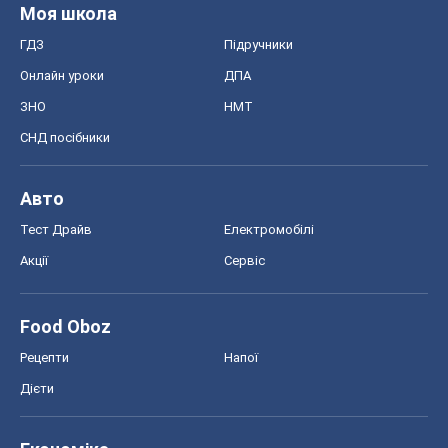
Тест Драйв
Електромобілі
Акції
Сервіс
Food Oboz
Рецепти
Напої
Дієти
Економіка
Ринки та компанії
Макроекономіка
MedOboz
Новини медицини
MAMACLUB
Шоу