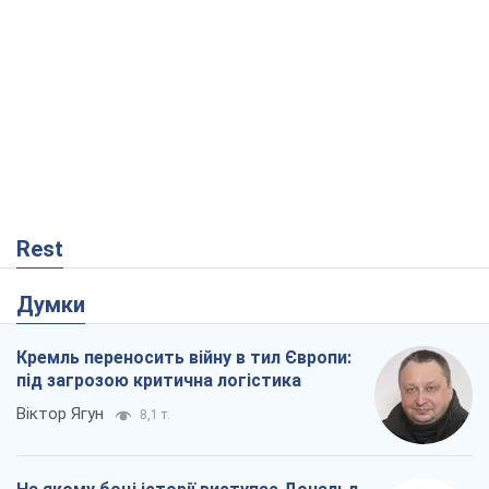
Rest
Думки
Кремль переносить війну в тил Європи:
під загрозою критична логістика
Віктор Ягун
8,1 т.
На якому боці історії виступає Дональд
Трамп?
Віктор Каспрук
6,8 т.
В Києві вирубали понад 300 великих
дерев заради теплотраси і всупереч
Генплану
Владислав Самойленко
672