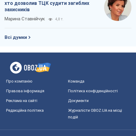
Про компанію
Команда
Правова інформація
Політика конфіденційності
Реклама на сайті
Документи
Редакційна політика
Журналісти OBOZ.UA на місці
подій
OBOZ.UA
Політика
Світ
Розслідування
Блоги
Суспільство
Регіони України
Київ
Харків