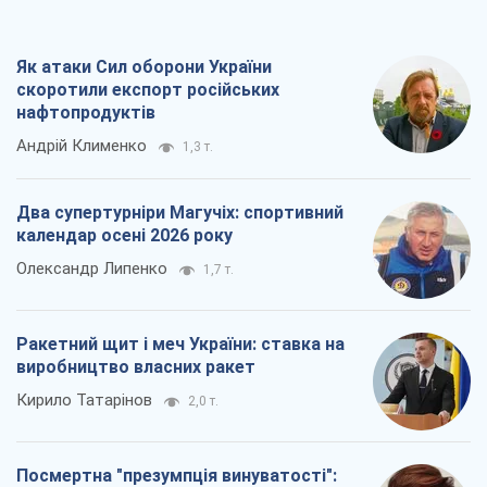
календар осені 2026 року
Олександр Липенко
1,7 т.
Ракетний щит і меч України: ставка на
виробництво власних ракет
Кирило Татарінов
2,0 т.
Посмертна "презумпція винуватості":
хто дозволив ТЦК судити загиблих
захисників
Марина Ставнійчук
4,8 т.
Всі думки