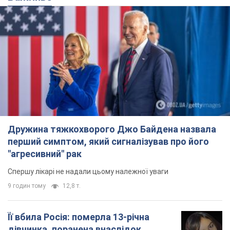
Дружина тяжкохворого Джо Байдена назвала
перший симптом, який сигналізував про його
"агресивний" рак
Спершу лікарі не надали цьому належної уваги
9 годин тому
12,8 т.
Її вбила Росія: померла 13-річна
дівчинка, поранена внаслідок
російської атаки на Сумщину. Фото
Того дня під час російського обстрілу загинули
її брат, вітчим та бабуся
9 годин тому
9,8 т.
Чому в СРСР лікарі носили лише білі
халати