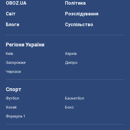
Запоріжжя
Дніпро
Черкаси
Спорт
Футбол
Баскетбол
Хокей
Бокс
Формула-1
Моя школа
ГДЗ
Підручники
Онлайн уроки
ДПА
ЗНО
НМТ
СНД посібники
Авто