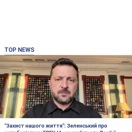
"Захист нашого життя": Зеленський про
антибалістику FREYJA, санкції проти Росії й
підтримку аграріїв. Відео
Європейські партнери долучаються до спільного проєкту
годину тому
16,7 т.
"Балістика вбиває людей": Сікорський закликав
обговорити перехоплення ворожих ракет над
Україною