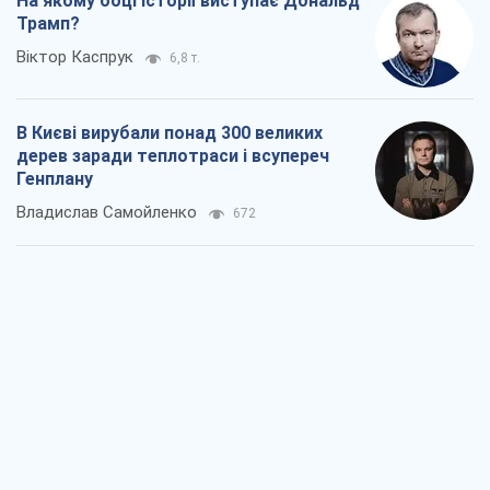
Як атаки Сил оборони України
скоротили експорт російських
нафтопродуктів
Андрій Клименко
1,3 т.
Два супертурніри Магучіх: спортивний