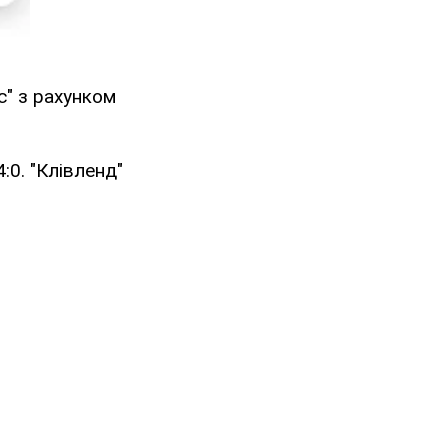
с" з рахунком
:0. "Клівленд"