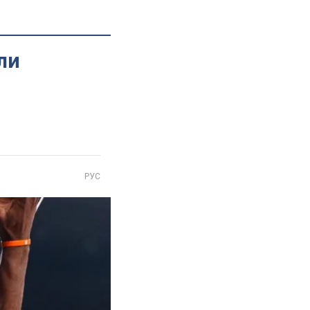
ли
РУС