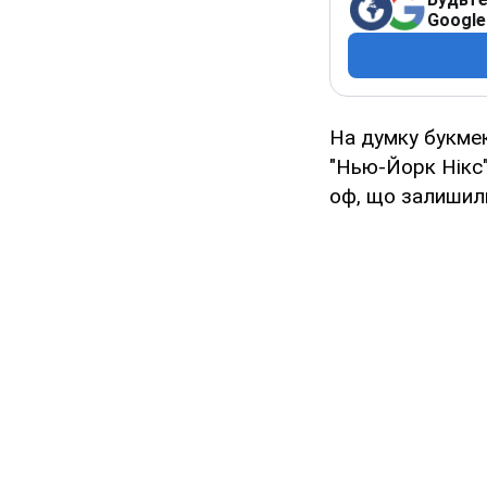
Google
На думку букмек
"Нью-Йорк Нікс".
оф, що залишили