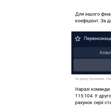
Для іншого фіна
коефіцієнт. За 
Наразі команди 
115:104. У друг
рахунок серії с