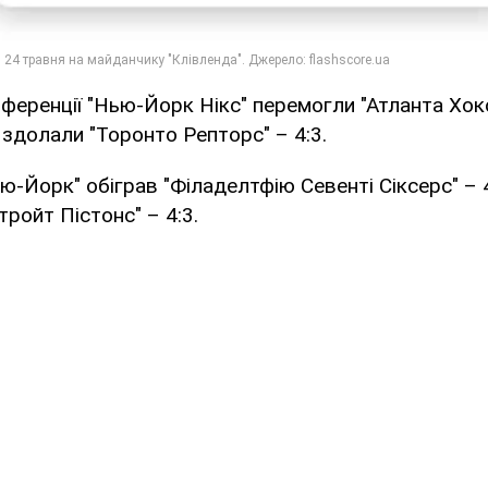
нференції "Нью-Йорк Нікс" перемогли "Атланта Хок
" здолали "Торонто Репторс" – 4:3.
ью-Йорк" обіграв "Філаделтфію Севенті Сіксерс" – 4
ройт Пістонс" – 4:3.