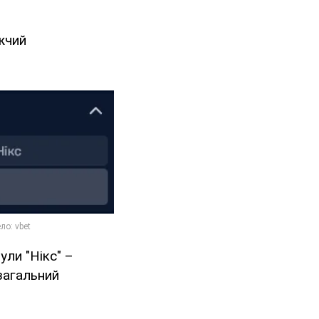
жчий
ли "Нікс" –
загальний