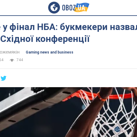
 у фінал НБА: букмекери назва
Східної конференції
Кожемякін
Gaming news and business
54
744