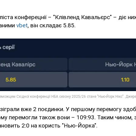
ліста конферецнії – "Клівленд Кавальєрс" – діє ни
даними
vbet
, він складає 5.85.
зіграли вже 2 поєдинки. У першому перемогу здобу
ому перемогли також вони – 109:93. Таким чином, 
тановить 2:0 на користь "Нью-Йорка".