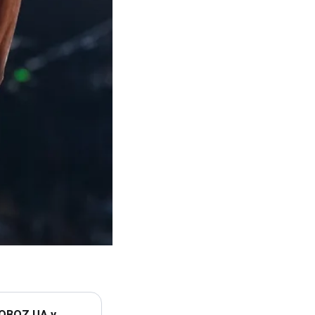
 OBOZ.UA у