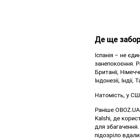
Де ще забор
Іспанія – не єд
занепокоєння. Р
Британії, Німечч
Індонезії, Індії, 
Натомість, у СШ
Раніше OBOZ.UA 
Kalshi, де кори
для збагачення
підозріло вдалих