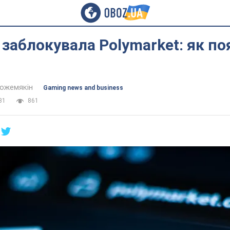
 заблокувала Polymarket: як п
Кожемякін
Gaming news and business
31
861