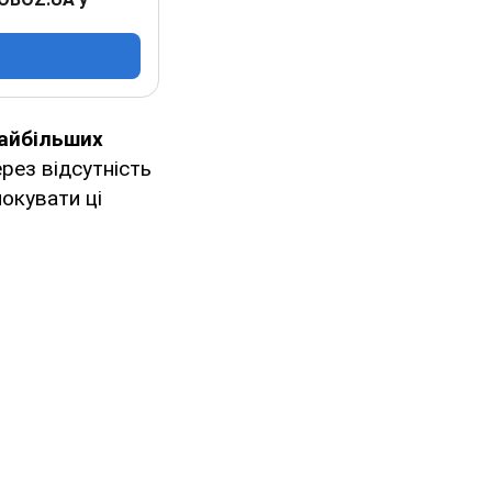
айбільших
ерез відсутність
окувати ці