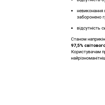
невиконання 
заборонено г
відсутність с
Станом наприкін
97,5% світовог
Користувачам про
найрізноманітніш