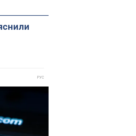
ояснили
РУС