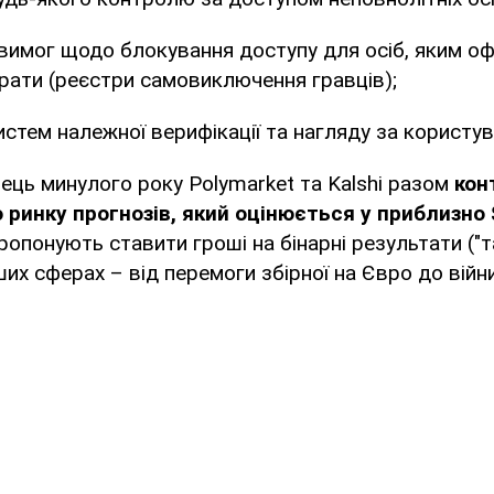
вимог щодо блокування доступу для осіб, яким оф
рати (реєстри самовиключення гравців);
истем належної верифікації та нагляду за користу
ець минулого року Polymarket та Kalshi разом
кон
о ринку прогнозів, який оцінюється у приблизно
понують ставити гроші на бінарні результати ("так
их сферах – від перемоги збірної на Євро до війни 