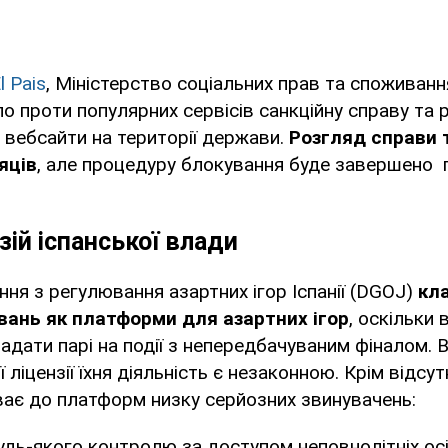
l Pais
, Міністерство соціальних прав та споживанн
ло проти популярних сервісів санкційну справу та
і вебсайти на території держави.
Розгляд справи 
яців
, але процедуру блокування буде завершено 
зій іспанської влади
ння з регулювання азартних ігор Іспанії (DGOJ)
кл
вань як платформи для азартних ігор
, оскільки 
дати парі на події з непередбачуваним фіналом. В
 ліцензії їхня діяльність є незаконною. Крім відсут
ває до платформ низку серйозних звинувачень:
будь-якого контролю за доступом неповнолітніх осі