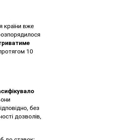
я країни вже
 розпорядилося
триватиме
протягом 10
асифікувало
вони
ідповідно, без
ності дозволів,
б до ставок;