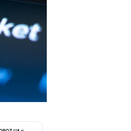
 OBOZ.UA у