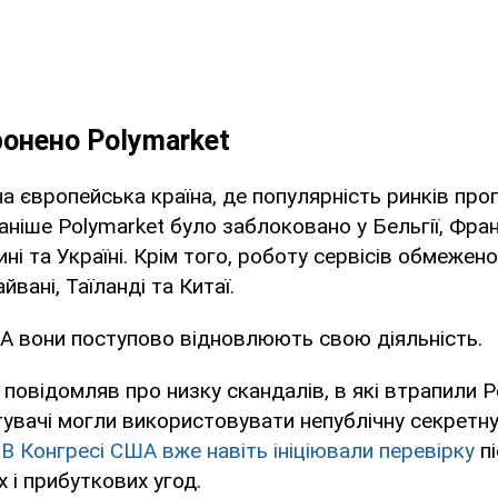
онено Polymarket
ина європейська країна, де популярність ринків про
аніше Polymarket було заблоковано у Бельгії, Франц
ині та Україні. Крім того, роботу сервісів обмежено
Тайвані, Таїланді та Китаї.
А вони поступово відновлюють свою діяльність.
повідомляв про низку скандалів, в які втрапили Po
стувачі могли використовувати непублічну секретн
.
В Конгресі США вже навіть ініціювали перевірку
пі
 і прибуткових угод.