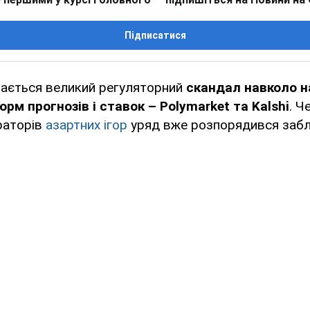
Підписатися
ртається великий регуляторний
скандал навколо н
рм прогнозів і ставок – Polymarket та Kalshi
. Ч
ераторів
азартних ігор
уряд вже розпорядився забл