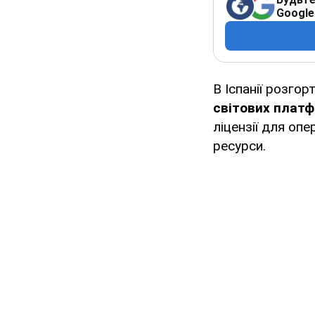
Google
В Іспанії розго
світових платфо
ліцензії для оп
ресурси.