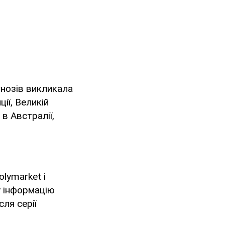
гнозів викликала
ії, Великій
 в Австралії,
lymarket і
у інформацію
сля серії