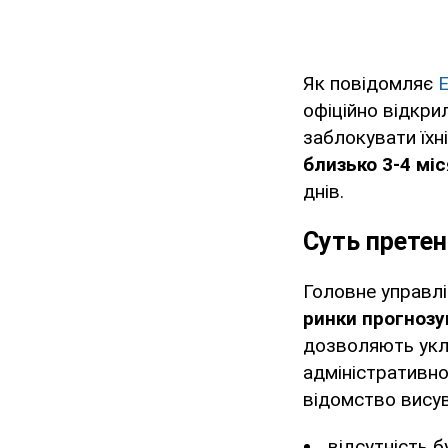
Як повідомляє
E
офіційно відкри
заблокувати їхн
близько 3-4 міс
днів.
Суть претен
Головне управлі
ринки прогнозу
дозволяють укла
адміністративної
відомство вису
відсутність 