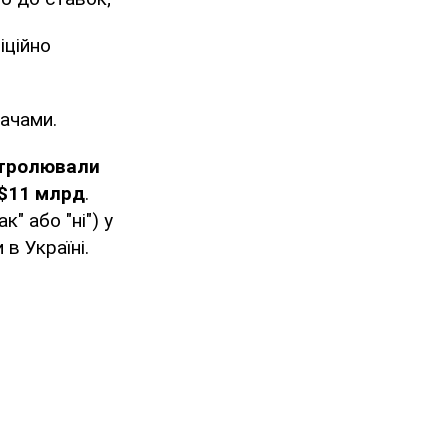
іційно
вачами.
тролювали
 $11 млрд
.
" або "ні") у
в Україні.