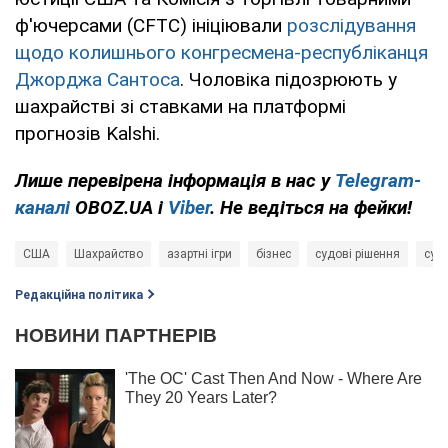
ф'ючерсами (CFTC) ініціювали
розслідування
щодо колишнього конгресмена-республіканця
Джорджа Сантоса
. Чоловіка підозрюють у
шахрайстві зі ставками на платформі
прогнозів Kalshi.
Лише перевірена інформація в нас у
Telegram-
каналі
OBOZ.UA і
Viber
. Не ведіться на фейки!
США
Шахрайство
азартні ігри
бізнес
судові рішення
суд
Редакційна політика