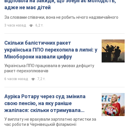
відповіла на закиди, що зберігає молодість,
адже не має дітей
За словами співачки, вона не робить нічого надзвичайного
3 часа назад
6,2 т.
Скільки балістичних ракет
українська ППО перехопила в липні: у
Міноборони назвали цифру
Українська ППО працювала в умовах дефіциту
ракет-перехоплювачів
6 часов назад
7,2 т.
Ауріка Ротару через суд змінила
свою пенсію, на яку раніше
жалілася: скільки отримувала
співачка
У виплату не врахували зарплатню артистки за
час роботи в Чернівецькій філармонії