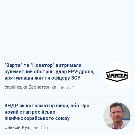
"Варта" та "Новатор" витримали
кулеметний обстріл і удар FPV-дрона,
врятувавши життя офіцеру ЗСУ
Українська Бронетехніка
2,0 т.
КНДР як каталізатор війни, або Про
новий етап російсько-
північнокорейського союзу
Олексій Кущ
2,2 т.