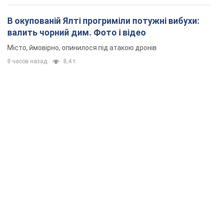
В окупованій Ялті прогриміли потужні вибухи:
валить чорний дим. Фото і відео
Місто, ймовірно, опинилося під атакою дронів
8 часов назад
8,4 т.