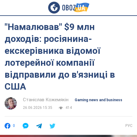
"Намалював" $9 млн
доходів: росіянина-
екскерівника відомої
лотерейної компанії
відправили до в'язниці в
США
Станіслав Кожемякін
Gaming news and business
26.06.2026 15:35
414
0
РУС