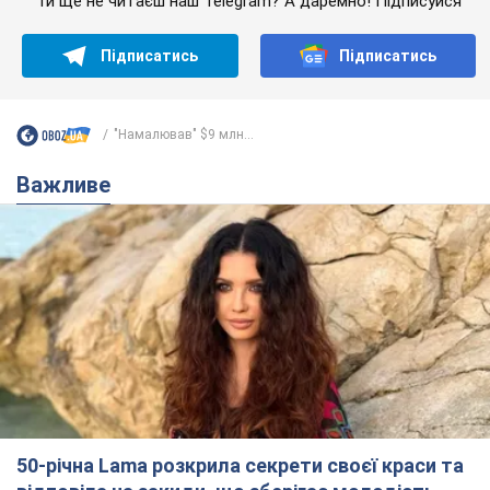
Ти ще не читаєш наш Telegram? А даремно! Підписуйся
Підписатись
Підписатись
"Намалював" $9 млн...
Важливе
50-річна Lama розкрила секрети своєї краси та