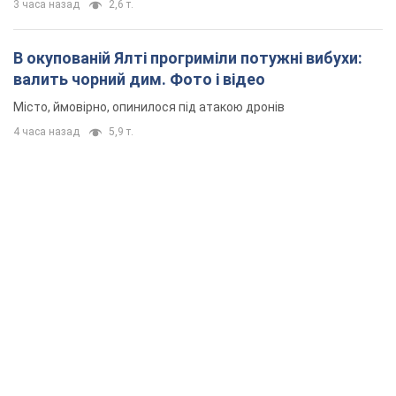
3 часа назад
2,6 т.
В окупованій Ялті прогриміли потужні вибухи:
валить чорний дим. Фото і відео
Місто, ймовірно, опинилося під атакою дронів
4 часа назад
5,9 т.