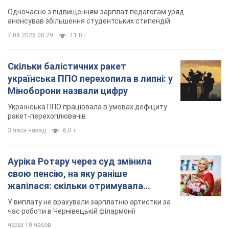
Одночасно з підвищенням зарплат педагогам уряд
анонсував збільшення студентських стипендій
7.08.2026 00:29
11,8 т.
Скільки балістичних ракет
українська ППО перехопила в липні: у
Міноборони назвали цифру
Українська ППО працювала в умовах дефіциту
ракет-перехоплювачів
3 часа назад
6,0 т.
Ауріка Ротару через суд змінила
свою пенсію, на яку раніше
жалілася: скільки отримувала
співачка
У виплату не врахували зарплатню артистки за
час роботи в Чернівецькій філармонії
через 10 часов