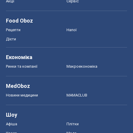
Акції
Сервіс
Food Oboz
Рецепти
Напої
Дієти
Економіка
Ринки та компанії
Макроекономіка
MedOboz
Новини медицини
MAMACLUB
Шоу
Афіша
Плітки