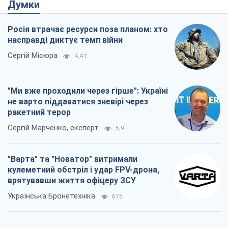
Думки
Росія втрачає ресурси поза планом: хто
насправді диктує темп війни
Сергій Місюра
4,4 т.
"Ми вже проходили через гірше": Україні
не варто піддаватися зневірі через
ракетний терор
Сергій Марченко, експерт
5,9 т.
"Варта" та "Новатор" витримали
кулеметний обстріл і удар FPV-дрона,
врятувавши життя офіцеру ЗСУ
Українська Бронетехніка
675