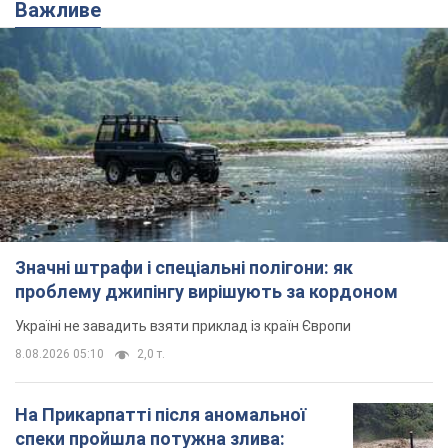
Важливе
Значні штрафи і спеціальні полігони: як
проблему джипінгу вирішують за кордоном
Україні не завадить взяти приклад із країн Європи
8.08.2026 05:10
2,0 т.
На Прикарпатті після аномальної
спеки пройшла потужна злива: