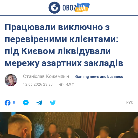
Працювали виключно з
перевіреними клієнтами:
під Києвом ліквідували
мережу азартних закладів
Станіслав Кожемякін
Gaming news and business
12.06.2026 23:30
4,9 т.
0
РУС