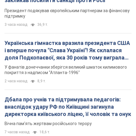
закликав посилити санкції проти Росії
Президент подякував європейським партнерам за фінансову
підтримку
3 часа назад
36,9 т.
Українська гімнастка вразила президента США
і вперше почула "Слава Україні"! Як склалася
доля Подкопаєвої, яка 30 років тому виграла
"золото" Олімпіади
У фанатів донеччанки зберігся великий шматок килимового
покриття з надписом "Атланта-1996"
2 часа назад
8,9 т.
Дбала про учнів та підтримувала педагогів:
внаслідок удару РФ по Київщині загинула
директорка київського ліцею, її чоловік та онук
Вічна пам'ять жертвам російського терору
7 часов назад
18,6 т.