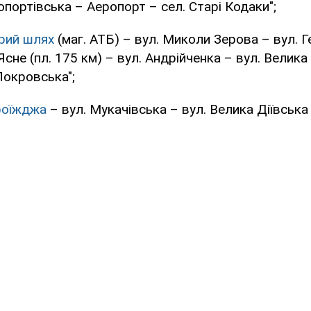
опортівська – Аеропорт – сел. Старі Кодаки";
арий шлях
(маг. АТБ) – вул. Миколи Зерова – вул. 
Ясне (пл. 175 км) – вул. Андрійченка – вул. Велика
Покровська";
роїжджа
– вул. Мукачівська – вул. Велика Діївська