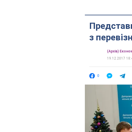
Представ
з переві
(Архів) Еконо
19.12.2017 18:
0