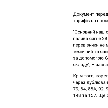
Документ передб
тарифів на проїз
"Основний наш о
палива сягне 28
перевізники не 
технічний та са
за допомогою G
складу", – зазн
Крім того, коре
через дублювання
79, 84, 88А, 92, 
148 та 157. Ще 