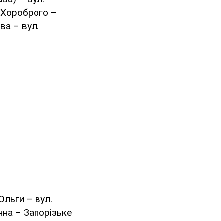
а Хороброго –
ва – вул.
Ольги – вул.
чна – Запорізьке