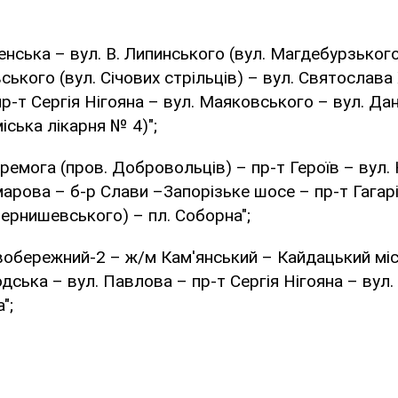
пенська – вул. В. Липинського (вул. Магдебурзького
ького (вул. Січових стрільців) – вул. Святослав
пр-т Сергія Нігояна – вул. Маяковського – вул. Д
іська лікарня № 4)";
ремога (пров. Добровольців) – пр-т Героїв – вул. 
рова – б-р Слави –Запорізьке шосе – пр-т Гагарі
Чернишевського) – пл. Соборна";
вобережний-2 – ж/м Кам'янський – Кайдацький міс
ська – вул. Павлова – пр-т Сергія Нігояна – вул
";