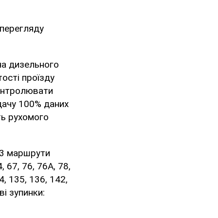
 перегляду
на дизельного
тості проїзду
контролювати
едачу 100% даних
ть рухомого
33 маршрути
 67, 76, 76А, 78,
4, 135, 136, 142,
і зупинки: