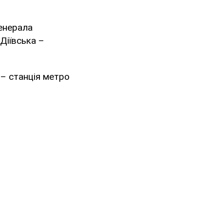
Генерала
 Діївська –
 – станція метро