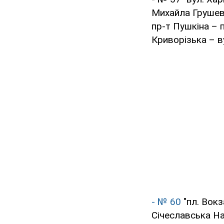
Михайла Грушевс
пр-т Пушкіна – 
Криворізька – в
- № 60
"пл. Вокз
Січеславська На