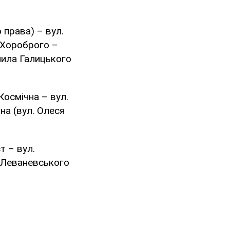
 права) – вул.
а Хороброго –
анила Галицького
Космічна – вул.
на (вул. Олеся
т – вул.
. Леваневського