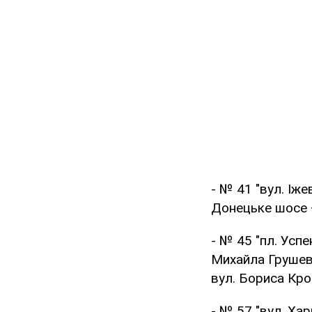
- № 41 "вул. Іж
Донецьке шосе 
- № 45 "пл. Успе
Михайла Грушевс
вул. Бориса Кро
- № 57 "вул. Ха