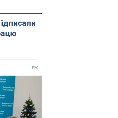
підписали
рацю
РУС