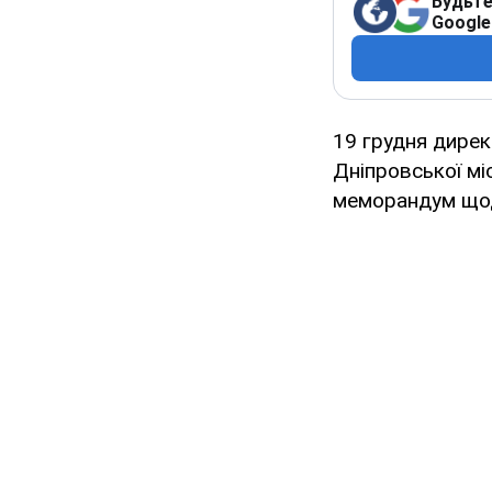
Будьте
Google
19 грудня дирек
Дніпровської мі
меморандум щод