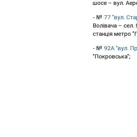
шосе – вул. Аер
- №
77 "вул. Ст
Волівача – сел. 
станція метро "
- №
92А "вул. П
"Покровська";