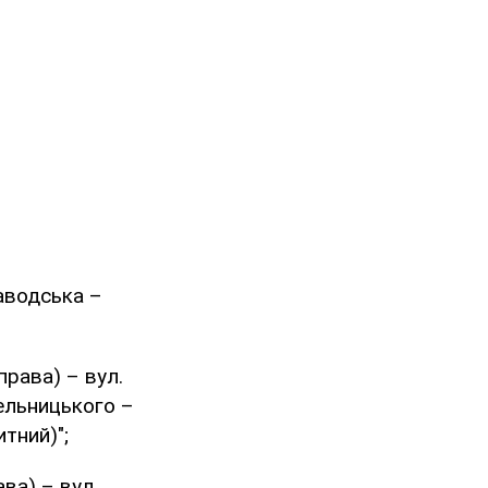
заводська –
права) – вул.
мельницького –
тний)";
ва) – вул.