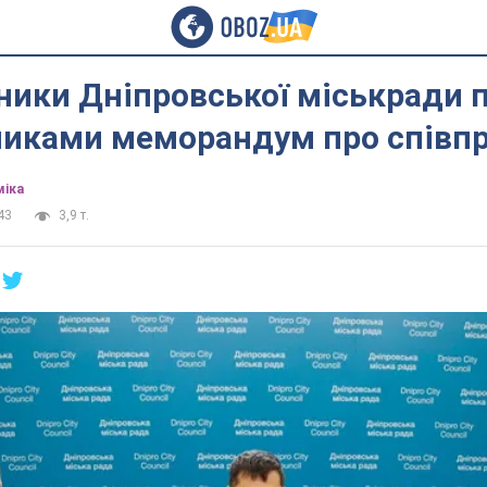
ники Дніпровської міськради 
зниками меморандум про співп
міка
43
3,9 т.