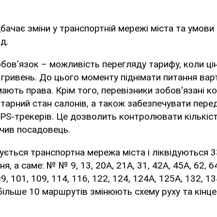
ачає зміни у транспортній мережі міста та умови
д.
бов'язок – можливість перегляду тарифу, коли ці
 гривень. До цього моменту піднімати питання вар
мають права. Крім того, перевізники зобов'язані 
нітарний стан салонів, а також забезпечувати пер
PS-трекерів. Це дозволить контролювати кількіс
ачив посадовець.
гується транспортна мережа міста і ліквідуються 
, а саме: № № 9, 13, 20А, 21А, 31, 42А, 45А, 62, 64,
99, 101, 109, 114, 116, 122, 124, 124А, 125А, 132, 13
більше 10 маршрутів змінюють схему руху та кінцев