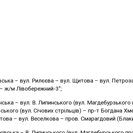
евська – вул. Рилєєва – вул. Щитова – вул. Петро
– ж/м Лівобережний-3";
нська – вул. В. Липинського (вул. Магдебурзького 
ького (вул. Січових стрільців) – пр-т Богдана Х
това – вул. Веселкова – пров. Смарагдовий (Блаки
рківська – В. Липинського (вул. Магдебурського пра