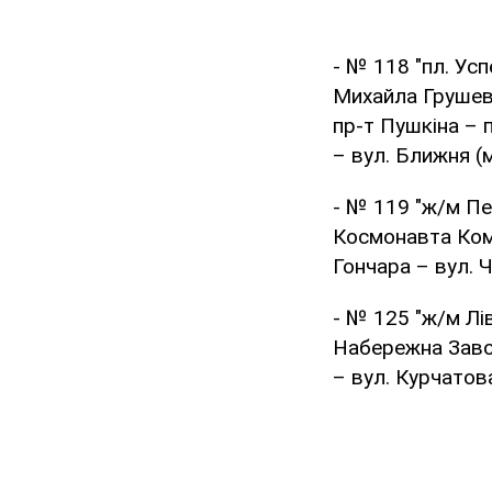
- № 118 "пл. Ус
Михайла Грушевс
пр-т Пушкіна – 
– вул. Ближня (м
- № 119 "ж/м Пе
Космонавта Кома
Гончара – вул. 
- № 125 "ж/м Лі
Набережна Завод
– вул. Курчатова