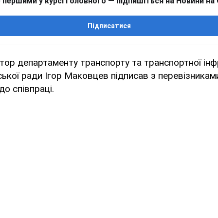
 першими у курсі головного — підпишіться на Новини на
Підписатися
тор департаменту транспорту та транспортної ін
ської ради Ігор Маковцев підписав з перевізникам
о співпраці.