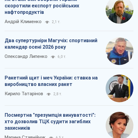
скоротили експорт російських
нафтопродуктів
Андрій Клименко
2,1 т.
Два супертурніри Магучіх: спортивний
календар осені 2026 року
Олександр Липенко
6,0 т.
Ракетний щит і меч України: ставка на
виробництво власних ракет
Кирило Татарінов
2,8 т.
Посмертна "презумпція винуватості":
хто дозволив ТЦК судити загиблих
захисників
Марина Ставнійчук
6,5 т.