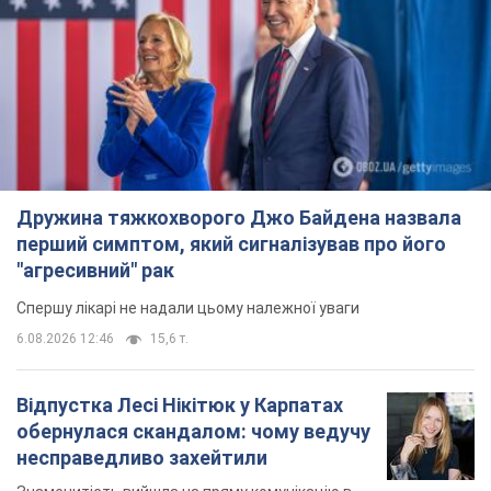
Дружина тяжкохворого Джо Байдена назвала
перший симптом, який сигналізував про його
"агресивний" рак
Спершу лікарі не надали цьому належної уваги
6.08.2026 12:46
15,6 т.
Відпустка Лесі Нікітюк у Карпатах
обернулася скандалом: чому ведучу
несправедливо захейтили