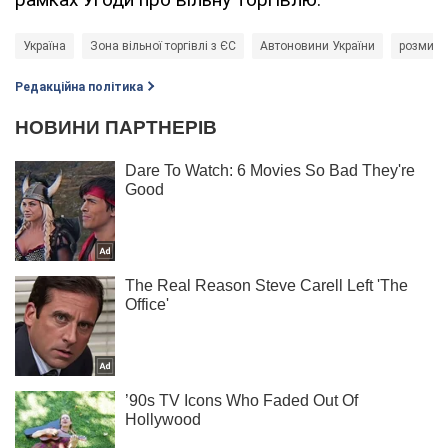
Україна
Зона вільної торгівлі з ЄС
Автоновини України
розмитн
Редакційна політика