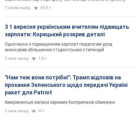
7 часов назад
60,0 т.
З 1 вересня українським вчителям підвищать
зарплати: Корецький розкрив деталі
Одночасно з підвищенням зарплат педагогам уряд
анонсував збільшення студентських стипендій
2 часа назад
1,8 т.
"Нам теж вони потрібні": Трамп відповів на
прохання Зеленського щодо передачі Україні
ракет для Patriot
Американські запаси окремих боєприпасів обмежені
2 часа назад
411