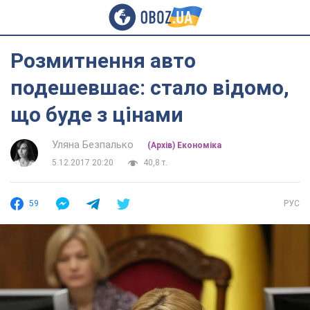
Розмитнення авто
подешевшає: стало відомо,
що буде з цінами
Уляна Безпалько
(Архів) Економіка
5.12.2017 20:20
40,8 т.
59
РУС