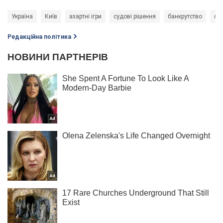
Україна
Київ
азартні ігри
судові рішення
банкрутство
су
Редакційна політика