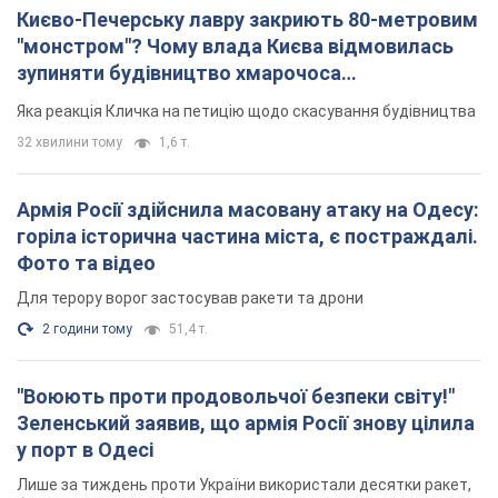
Києво-Печерську лавру закриють 80-метровим
"монстром"? Чому влада Києва відмовилась
зупиняти будівництво хмарочоса
"московського вірянина"
Яка реакція Кличка на петицію щодо скасування будівництва
32 хвилини тому
1,6 т.
Армія Росії здійснила масовану атаку на Одесу:
горіла історична частина міста, є постраждалі.
Фото та відео
Для терору ворог застосував ракети та дрони
2 години тому
51,4 т.
"Воюють проти продовольчої безпеки світу!"
Зеленський заявив, що армія Росії знову цілила
у порт в Одесі
Лише за тиждень проти України використали десятки ракет,