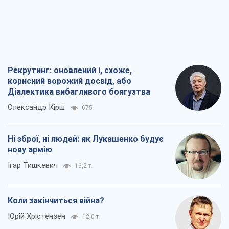
Рекрутинг: оновлений і, схоже,
корисний ворожий досвід, або
Діалектика вибагливого боягузтва
Олександр Кірш
675
Ні зброї, ні людей: як Лукашенко будує
нову армію
Ігар Тишкевич
16,2 т.
Коли закінчиться війна?
Юрій Хрістензен
12,0 т.