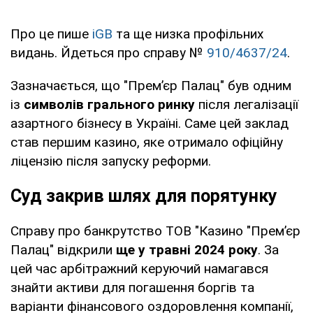
Про це пише
iGB
та ще низка профільних
видань. Йдеться про справу №
910/4637/24
.
Зазначається, що "Прем’єр Палац" був одним
із
символів грального ринку
після легалізації
азартного бізнесу в Україні. Саме цей заклад
став першим казино, яке отримало офіційну
ліцензію після запуску реформи.
Суд закрив шлях для порятунку
Справу про банкрутство ТОВ "Казино "Прем’єр
Палац" відкрили
ще у травні 2024 року
. За
цей час арбітражний керуючий намагався
знайти активи для погашення боргів та
варіанти фінансового оздоровлення компанії,