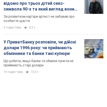
відомо про трьох дітей секс-
символа 90-х та який вигляд вони
мають
За розвитком кар'єри артист не забував про
особисте щастя
9 годин тому
8,2 т.
У ПриватБанку розповіли, чи дійсні
долари 1996 року: чи приймають
обмінники та банки такі купюри
Що робити, якщо банки та обмінні пункти не
приймають старі долари
10 годин тому
73,5 т.