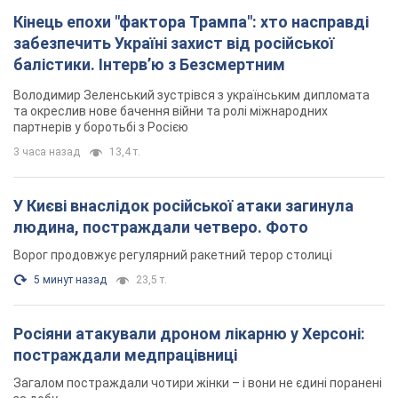
Кінець епохи "фактора Трампа": хто насправді
забезпечить Україні захист від російської
балістики. Інтерв’ю з Безсмертним
Володимир Зеленський зустрівся з українським дипломата
та окреслив нове бачення війни та ролі міжнародних
партнерів у боротьбі з Росією
3 часа назад
13,4 т.
У Києві внаслідок російської атаки загинула
людина, постраждали четверо. Фото
Ворог продовжує регулярний ракетний терор столиці
5 минут назад
23,5 т.
Росіяни атакували дроном лікарню у Херсоні:
постраждали медпрацівниці
Загалом постраждали чотири жінки – і вони не єдині поранені