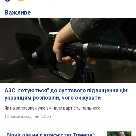
Важливе
АЗС "готуються" до суттєвого підвищення цін:
українцям розповіли, чого очікувати
Як на заправках уже змінили вартість пального
12 часов назад
23,5 т.
"Білий дім не є власністю Трампа":