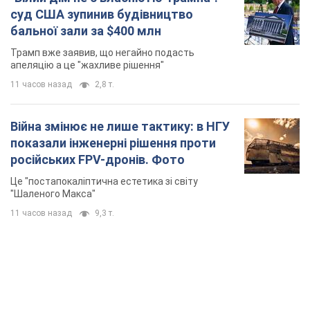
суд США зупинив будівництво
бальної зали за $400 млн
Трамп вже заявив, що негайно подасть
апеляцію а це "жахливе рішення"
11 часов назад
2,8 т.
Війна змінює не лише тактику: в НГУ
показали інженерні рішення проти
російських FPV-дронів. Фото
Це "постапокаліптична естетика зі світу
"Шаленого Макса"
11 часов назад
9,3 т.