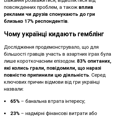
Бажання розважитися, відволіктися від
повсякденних проблем, а також
вплив
реклами чи друзів спонукають до гри
близько 17% респондентів
.
Чому українці кидають гемблінг
Дослідження продемонструвало, що для
більшості гравців участь в азартних іграх була
лише короткочасним епізодом.
83% опитаних,
які колись грали, повідомили, що наразі
повністю припинили цю діяльність
. Серед
ключових причин відмови від гри українці
назвали:
65%
– банальна втрата інтересу;
23%
– надмірні фінансові витрати або