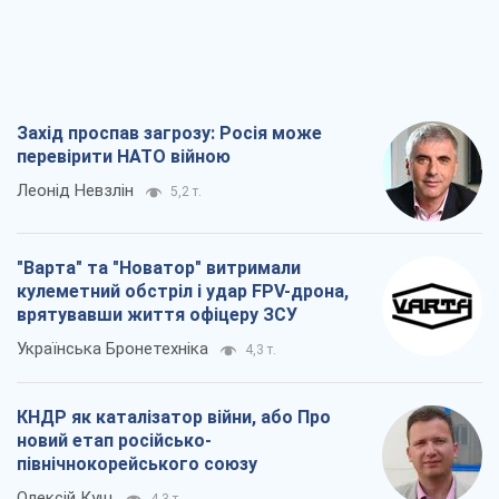
Захід проспав загрозу: Росія може
перевірити НАТО війною
Леонід Невзлін
5,2 т.
"Варта" та "Новатор" витримали
кулеметний обстріл і удар FPV-дрона,
врятувавши життя офіцеру ЗСУ
Українська Бронетехніка
4,3 т.
КНДР як каталізатор війни, або Про
новий етап російсько-
північнокорейського союзу
Олексій Кущ