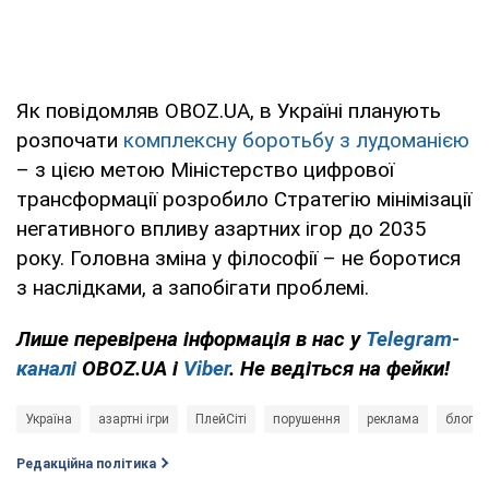
Як повідомляв OBOZ.UA, в Україні планують
розпочати
комплексну боротьбу з лудоманією
– з цією метою Міністерство цифрової
трансформації розробило Стратегію мінімізації
негативного впливу азартних ігор до 2035
року. Головна зміна у філософії – не боротися
з наслідками, а запобігати проблемі.
Лише перевірена інформація в нас у
Telegram-
каналі
OBOZ.UA і
Viber
. Не ведіться на фейки!
Україна
азартні ігри
ПлейСіті
порушення
реклама
блогер
Редакційна політика