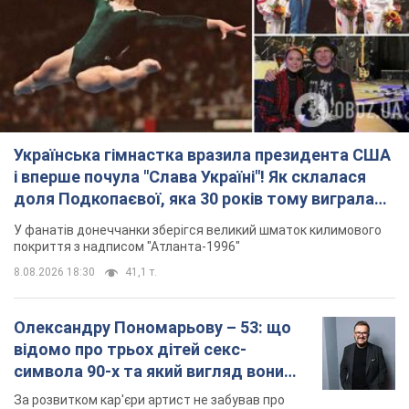
Українська гімнастка вразила президента США
і вперше почула "Слава Україні"! Як склалася
доля Подкопаєвої, яка 30 років тому виграла
"золото" Олімпіади
У фанатів донеччанки зберігся великий шматок килимового
покриття з надписом "Атланта-1996"
8.08.2026 18:30
41,1 т.
Олександру Пономарьову – 53: що
відомо про трьох дітей секс-
символа 90-х та який вигляд вони
мають
За розвитком кар'єри артист не забував про