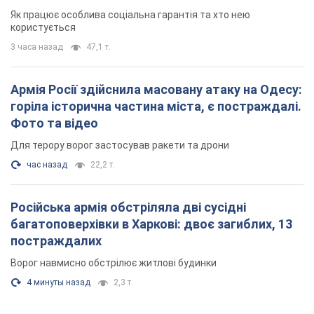
Як працює особлива соціальна гарантія та хто нею
користується
3 часа назад
47,1 т.
Армія Росії здійснила масовану атаку на Одесу:
горіла історична частина міста, є постраждалі.
Фото та відео
Для терору ворог застосував ракети та дрони
час назад
22,2 т.
Російська армія обстріляла дві сусідні
багатоповерхівки в Харкові: двоє загиблих, 13
постраждалих
Ворог навмисно обстрілює житлові будинки
4 минуты назад
2,3 т.