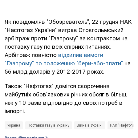
Як повідомляв "Обозреватель", 22 грудня НАК
"Нафтогаз України" виграв Стокгольмський
арбітраж проти "Газпрому" за контрактом на
поставку газу по всіх спірних питаннях.
Арбітраж повністю
відхилив вимоги
"Газпрому" по положенню "бери-або-плати"
на
56 млрд доларів у 2012-2017 роках.
Також "Нафтогаз" домігся скорочення
майбутніх обов'язкових річних обсягів більш,
ніж у 10 разів відповідно до своїх потреб в
імпорті.
Україна
Поставки газу в Україну
Війна в Україні
НАК "Нафтогаз"