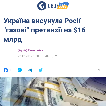
Україна висунула Росії
"газові" претензії на $16
млрд
(Архів) Економіка
22.12.2017 15:03
8,8 т.
0
РУС