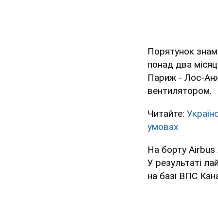
Порятунок знаме
понад два місяц
Париж - Лос-Анж
вентилятором.
Читайте:
Україн
умовах
На борту Airbus
У результаті ла
на базі ВПС Кана