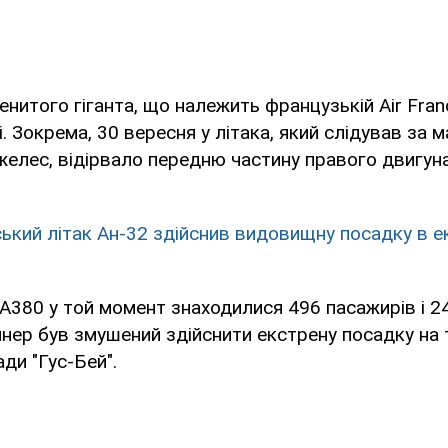
нитого гіганта, що належить французькій Air Fran
і. Зокрема, 30 вересня у літака, який слідував за
елес, відірвало передню частину правого двигуна
ський літак Ан-32 здійснив видовищну посадку в 
 А380 у той момент знаходилися 496 пасажирів і 24
йнер був змушений здійснити екстрену посадку на 
ди "Гус-Бей".