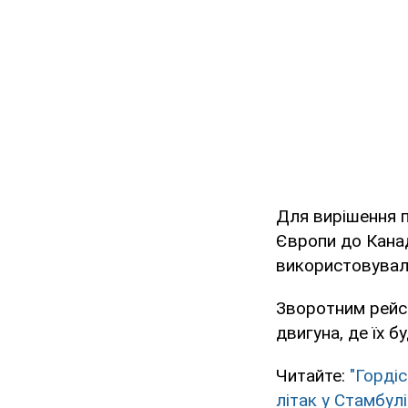
Для вирішення п
Європи до Канад
використовували
Зворотним рейс
двигуна, де їх б
Читайте:
"Горді
літак у Стамбулі