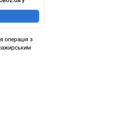
 OBOZ.UA у
я операція з
асажирським