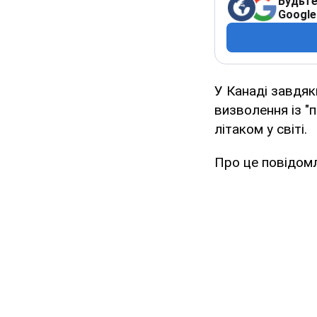
Будьте
Google
У Канаді завдяк
визволення із "
літаком у світі.
Про це повідомл