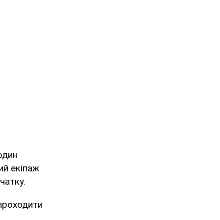
годин
ий екіпаж
чатку.
 проходити