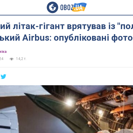
ий літак-гігант врятував із "по
кий Airbus: опубліковані фото
міка
24
14,2 т.