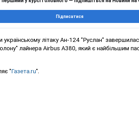
 першими у курсі головного — підпишіться на Новини на
Підписатися
и українському літаку Ан-124 "Руслан" завершилас
полону" лайнера Airbus А380, який є найбільшим п
яє "
Газета.ru
".