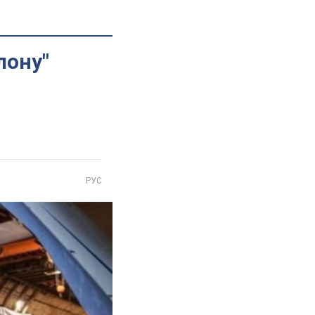
лону"
РУС