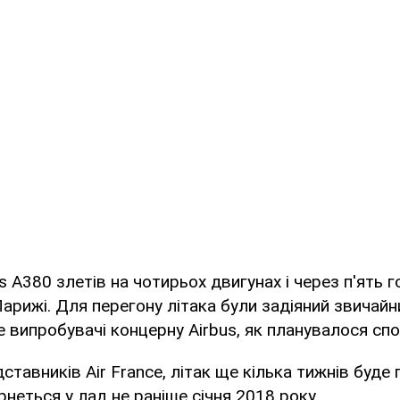
s А380 злетів на чотирьох двигунах і через п'ять 
арижі. Для перегону літака були задіяний звичайн
не випробувачі концерну Airbus, як планувалося спо
ставників Air France, літак ще кілька тижнів буде
рнеться у лад не раніше січня 2018 року.