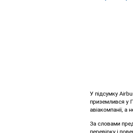
У підсумку Airbu
приземлився у П
авіакомпанії, а 
За словами пред
перевірку і пове