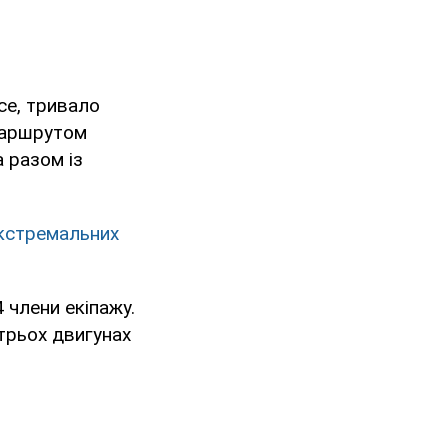
ce, тривало
 маршрутом
 разом із
екстремальних
 члени екіпажу.
трьох двигунах