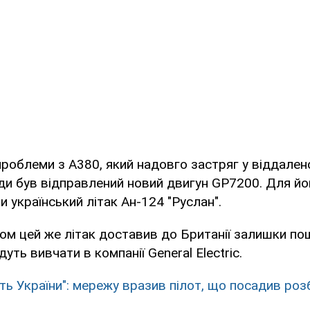
роблеми з А380, який надовго застряг у віддален
и був відправлений новий двигун GP7200. Для йо
 український літак Ан-124 "Руслан".
ом цей же літак доставив до Британії залишки п
удуть вивчати в компанії General Electric.
сть України": мережу вразив пілот, що посадив ро