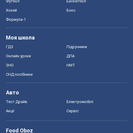
Футбол
Баскетбол
Хокей
Бокс
Формула-1
Моя школа
ГДЗ
Підручники
Онлайн уроки
ДПА
ЗНО
НМТ
СНД посібники
Авто
Тест Драйв
Електромобілі
Акції
Сервіс
Food Oboz