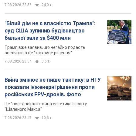
7.08.2026 22:56
24,0 т.
"Білий дім не є власністю Трампа":
суд США зупинив будівництво
бальної зали за $400 млн
Трамп вже заявив, що негайно подасть
апеляцію а це "жахливе рішення"
7.08.2026 23:54
3,6 т.
Війна змінює не лише тактику: в НГУ
показали інженерні рішення проти
російських FPV-дронів. Фото
Це "постапокаліптична естетика зі світу
"Шаленого Макса"
7.08.2026 23:47
10,3 т.