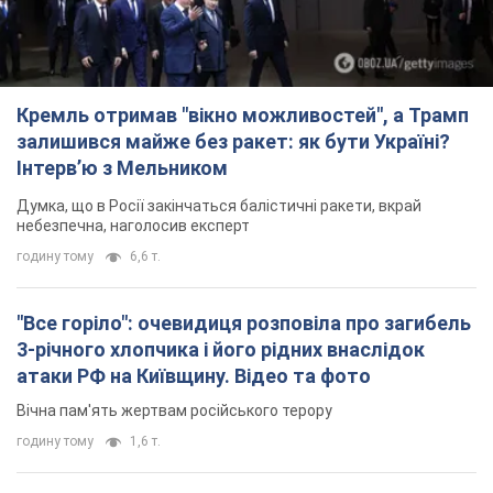
Кремль отримав "вікно можливостей", а Трамп
залишився майже без ракет: як бути Україні?
Інтерв’ю з Мельником
Думка, що в Росії закінчаться балістичні ракети, вкрай
небезпечна, наголосив експерт
годину тому
6,6 т.
"Все горіло": очевидиця розповіла про загибель
3-річного хлопчика і його рідних внаслідок
атаки РФ на Київщину. Відео та фото
Вічна пам'ять жертвам російського терору
годину тому
1,6 т.