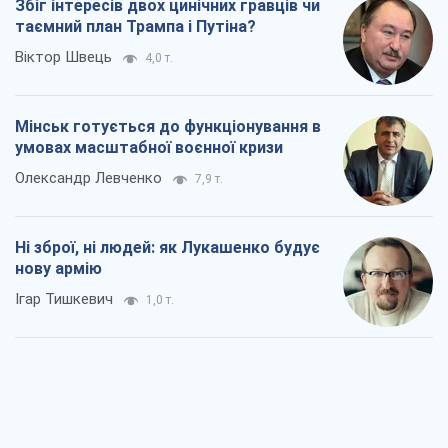
Збіг інтересів двох цинічних гравців чи
таємний план Трампа і Путіна?
Віктор Швець
4,0 т.
Мінськ готується до функціонування в
умовах масштабної воєнної кризи
Олександр Левченко
7,9 т.
Ні зброї, ні людей: як Лукашенко будує
нову армію
Ігар Тишкевич
1,0 т.