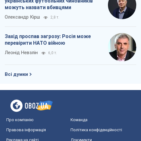
українських футбольних чиновників
можуть назвати вбивцями
Олександр Кірш
2,8 т.
Захід проспав загрозу: Росія може
перевірити НАТО війною
Леонід Невзлін
6,0 т.
Всі думки
Про компанію
Команда
Правова інформація
Політика конфіденційності
Реклама на сайті
Документи