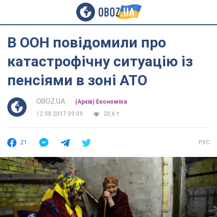
В ООН повідомили про
катастрофічну ситуацію із
пенсіями в зоні АТО
OBOZ.UA
(Архів) Економіка
12.08.2017 09:09
20,6 т.
21
РУС