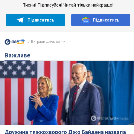
Тисни! Підписуйся! Читай тільки найкраще!
Підписатись
Підписатись
Виграли джекпот чи...
Важливе
Дружина тяжкохворого Джо Байдена назвала