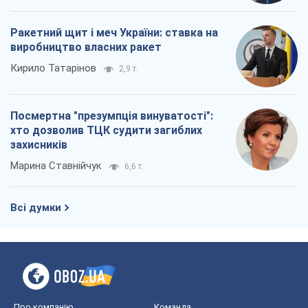
Ракетний щит і меч України: ставка на
виробництво власних ракет
Кирило Татарінов
2,9 т.
Посмертна "презумпція винуватості":
хто дозволив ТЦК судити загиблих
захисників
Марина Ставнійчук
6,6 т.
Всі думки
Про компанію
Команда