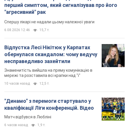
перший симптом, який сигналізував про його
"агресивний" рак
Спершу лікарі не надали цьому належної уваги
6.08.2026 12:46
15,7 т.
Відпустка Лесі Нікітюк у Карпатах
обернулася скандалом: чому ведучу
несправедливо захейтили
Знаменитість вийшла на пряму комунікацію в
мережі та розставила всі крапки над "і"
10 часов назад
12,5 т.
"Динамо" з перемоги стартувало у
кваліфікації Ліги конференцій. Відео
Матч відбувся в Любліні
6 часов назад
1,9 т.