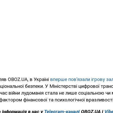
яв OBOZ.UA, в Україні
вперше пов’язали ігрову за
ціональної безпеки. У Міністерстві цифрової тран
 час війни лудоманія стала не лише соціальною ч
фактором фінансової та психологічної вразливост
 інформація в нас у
Telegram-каналі
OBOZ.UA і
Vibe