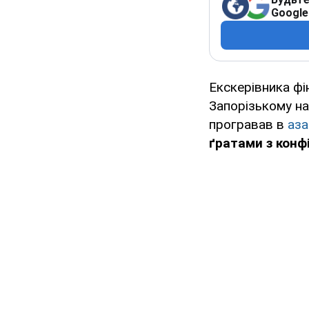
Google
Екскерівника фі
Запорізькому на
програвав в
аза
ґратами з конф