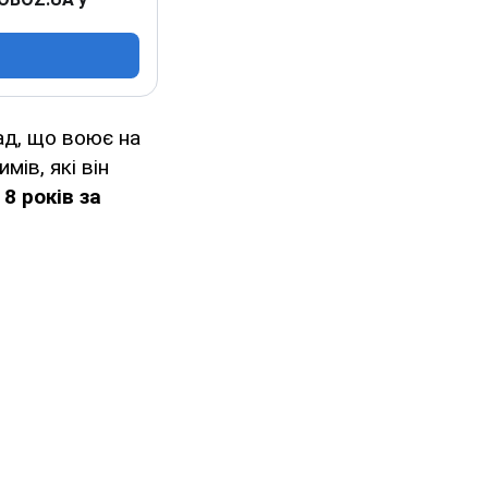
ад, що воює на
ів, які він
8 років за