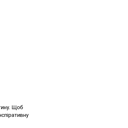
тину. Щоб
нспіративну