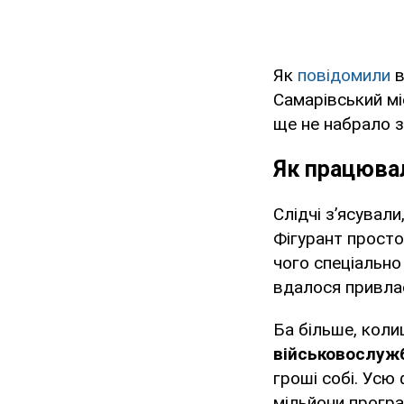
Як
повідомили
в
Самарівський мі
ще не набрало з
Як працюва
Слідчі з’ясували
Фігурант просто
чого спеціальн
вдалося привл
Ба більше, кол
військовослужб
гроші собі. Усю 
мільйони програв