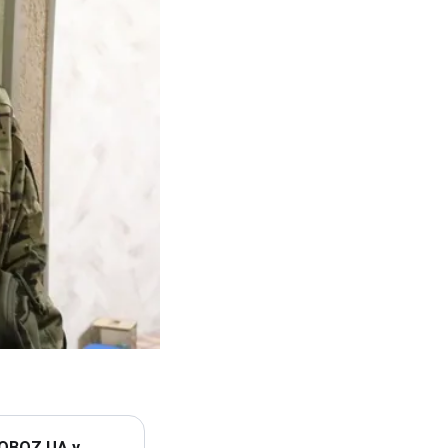
 OBOZ.UA у