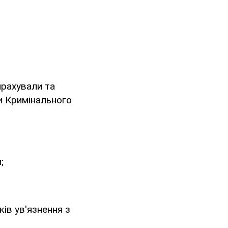
ирахували та
и Кримінального
;
ів ув'язнення з