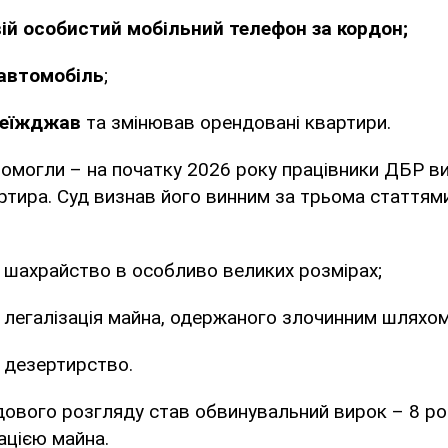
ій особистий мобільний телефон за кордон;
 автомобіль
;
реїжджав
та змінював орендовані квартири.
омогли – на початку 2026 року працівники ДБР в
тира. Суд визнав його винним за трьома статтям
:
 шахрайство в особливо великих розмірах;
 легалізація майна, одержаного злочинним шляхом
 дезертирство.
ового розгляду став обвинувальний вирок – 8 рок
ацією майна.