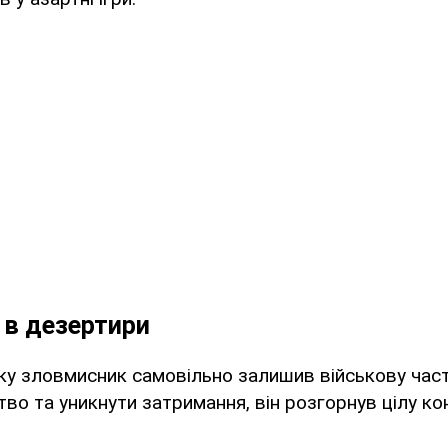
– в дезертири
оку зловмисник самовільно залишив військову час
тво та уникнути затримання, він розгорнув цілу ко