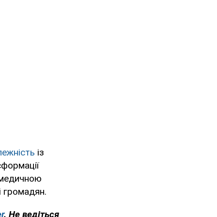
лежність
із
сформації
и медичною
і громадян.
r
. Не ведіться