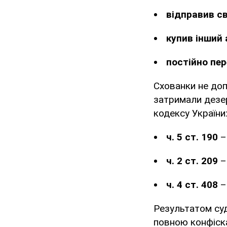
відправив св
купив інший
постійно пе
Схованки не доп
затримали дезер
кодексу України
ч. 5 ст. 190
–
ч. 2 ст. 209
–
ч. 4 ст. 408
–
Результатом суд
повною конфіск