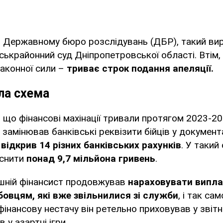
 Державному бюро розслідувань (ДБР), такий вир
ськрайонний суд Дніпропетровської області. Втім,
аконної сили –
триває строк подання апеляції.
ла схема
, що фінансові махінації тривали протягом 2023-20
 замінював банківські реквізити бійців у документа
о
відкрив 14 різних банківських рахунків
. У такий
аснити
понад 9,7 мільйона гривень
.
ишній фінансист продовжував
нараховувати випла
овцям, які вже звільнилися зі служби
, і так са
фінансову нестачу він ретельно приховував у звітн
 у азартні ігри.