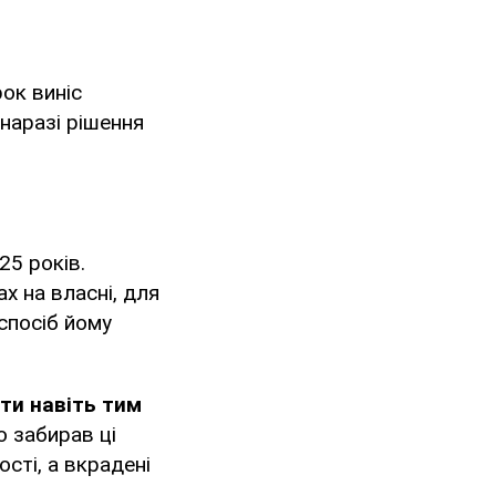
ок виніс
 наразі рішення
25 років.
х на власні, для
 спосіб йому
ти навіть тим
мо забирав ці
ості, а вкрадені