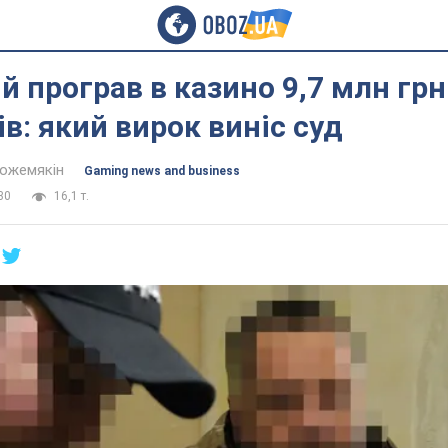
й програв в казино 9,7 млн грн
в: який вирок виніс суд
Кожемякін
Gaming news and business
30
16,1 т.