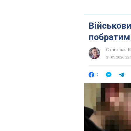
Військови
побратимі
Станіслав 
21.05.2026 22:
0