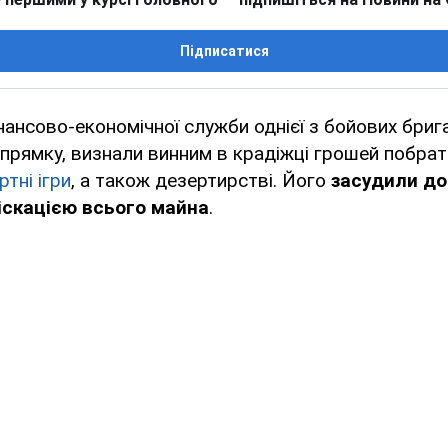
Підписатися
нансово-економічної служби однієї з бойових бриг
прямку, визнали винним в крадіжці грошей побратим
ртні ігри
, а також дезертирстві. Його
засудили до 
іскацією всього майна
.