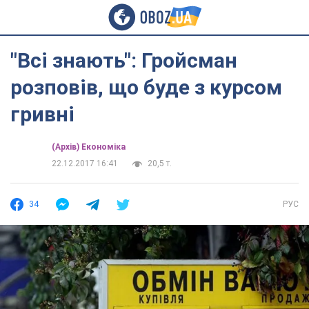
"Всі знають": Гройсман
розповів, що буде з курсом
гривні
(Архів) Економіка
22.12.2017 16:41
20,5 т.
34
РУС