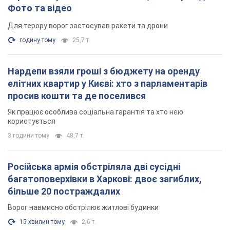
Фото та відео
Для терору ворог застосував ракети та дрони
годину тому
25,7 т.
Нардепи взяли гроші з бюджету на оренду
елітних квартир у Києві: хто з парламентарів
просив кошти та де поселився
Як працює особлива соціальна гарантія та хто нею
користується
3 години тому
48,7 т.
Російська армія обстріляла дві сусідні
багатоповерхівки в Харкові: двоє загиблих,
більше 20 постраждалих
Ворог навмисно обстрілює житлові будинки
15 хвилин тому
2,6 т.