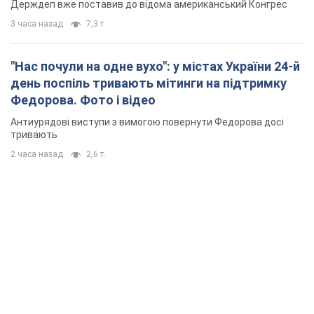
Держдеп вже поставив до відома американський Конгрес
3 часа назад
7,3 т.
"Нас почули на одне вухо": у містах України 24-й
день поспіль тривають мітинги на підтримку
Федорова. Фото і відео
Антиурядові виступи з вимогою повернути Федорова досі
тривають
2 часа назад
2,6 т.