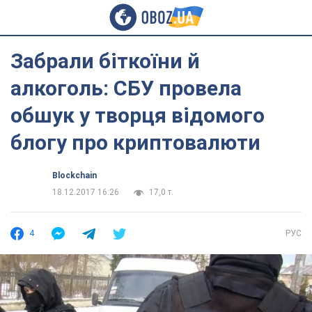
Забрали біткоїни й
алкоголь: СБУ провела
обшук у творця відомого
блогу про криптовалюти
Blockchain
18.12.2017 16:26
17,0 т.
4
РУС