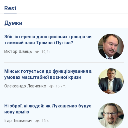
Rest
Думки
Збіг інтересів двох цинічних гравців чи
таємний план Трампа і Путіна?
Віктор Швець
10,4 т.
Мінськ готується до функціонування в
умовах масштабної воєнної кризи
Олександр Левченко
15,7 т.
Ні зброї, ні людей: як Лукашенко будує
нову армію
Ігар Тишкевич
13,4 т.