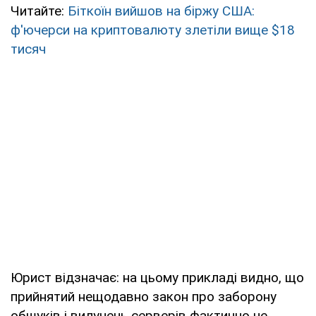
Читайте:
Біткоїн вийшов на біржу США:
ф'ючерси на криптовалюту злетіли вище $18
тисяч
Юрист відзначає: на цьому прикладі видно, що
прийнятий нещодавно закон про заборону
обшуків і вилучень серверів фактично не