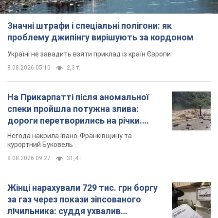
Значні штрафи і спеціальні полігони: як
проблему джипінгу вирішують за кордоном
Україні не завадить взяти приклад із країн Європи
8.08.2026 05:10
2,3 т.
На Прикарпатті після аномальної
спеки пройшла потужна злива:
дороги перетворились на річки.
Відео
Негода накрила Івано-Франківщину та
курортний Буковель
8.08.2026 09:27
31,4 т.
Жінці нарахували 729 тис. грн боргу
за газ через покази зіпсованого
лічильника: суддя ухвалив