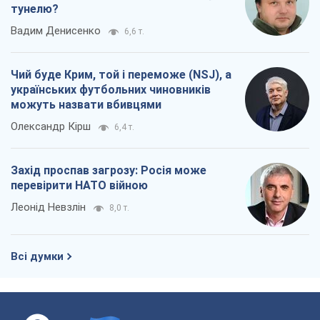
тунелю?
Вадим Денисенко
6,6 т.
Чий буде Крим, той і переможе (NSJ), а
українських футбольних чиновників
можуть назвати вбивцями
Олександр Кірш
6,4 т.
Захід проспав загрозу: Росія може
перевірити НАТО війною
Леонід Невзлін
8,0 т.
Всі думки