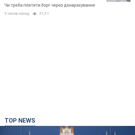
неочікуване рішення
Чи треба платити борг через донарахування
9 часов назад
31,3 т.
TOP NEWS