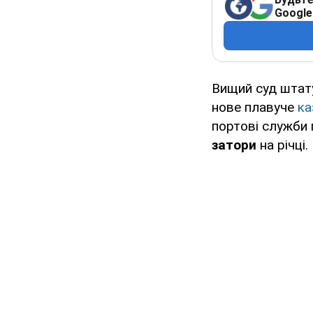
Google
Вищий суд штату
нове плавуче
ка
портові служби
затори
на річці.