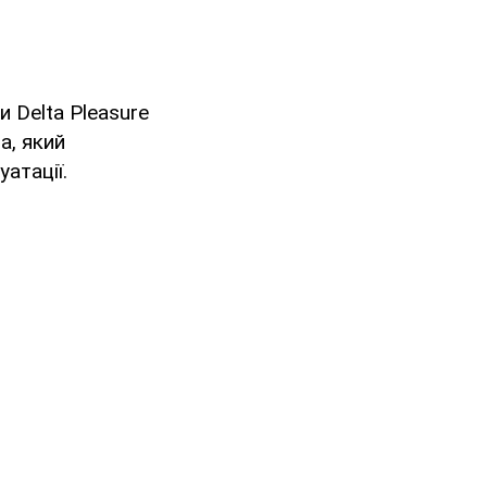
 Delta Pleasure
а, який
атації.