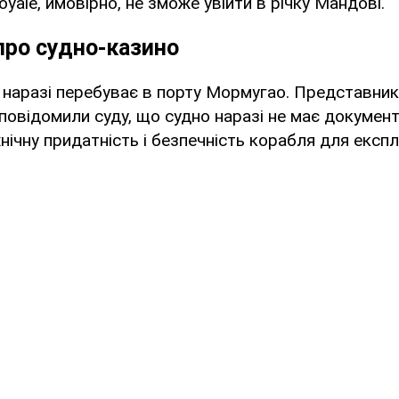
oyale, ймовірно, не зможе увійти в річку Мандові.
про судно-казино
e наразі перебуває в порту Мормугао. Представники
повідомили суду, що судно наразі не має документ
нічну придатність і безпечність корабля для експлу