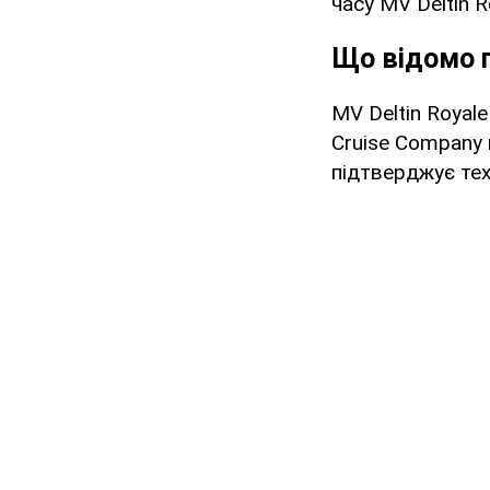
часу MV Deltin R
Що відомо 
MV Deltin Royal
Cruise Company 
підтверджує тех