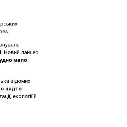
орських
mes
.
ланувала
l. Новий лайнер
судно мало
лька відомих
о
є надто
ції, екології й