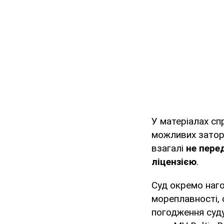
У матеріалах с
можливих заторі
взагалі
не перед
ліцензією
.
Суд окремо наго
мореплавності, 
погодження суду