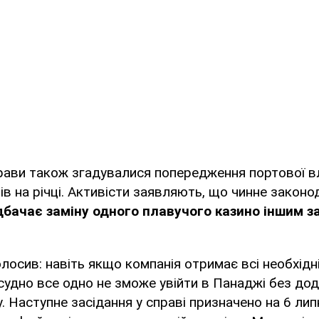
прави також згадувалися попередження портової 
в на річці. Активісти заявляють, що чинне закон
бачає заміну одного плавучого казино іншим з
лосив: навіть якщо компанія отримає всі необхідн
судно все одно не зможе увійти в Панаджі без до
. Наступне засідання у справі призначено на 6 лип