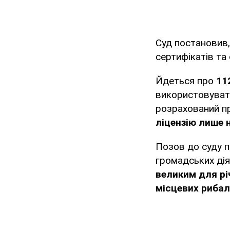
Суд постановив,
сертифікатів та
Йдеться про
11
використовувати
розрахований п
ліцензію лише 
Позов до суду п
громадських дія
великим для р
місцевих риба