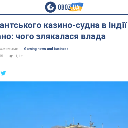
гантського казино-судна в Індії
но: чого злякалася влада
Кожемякін
Gaming news and business
55
1,1 т.