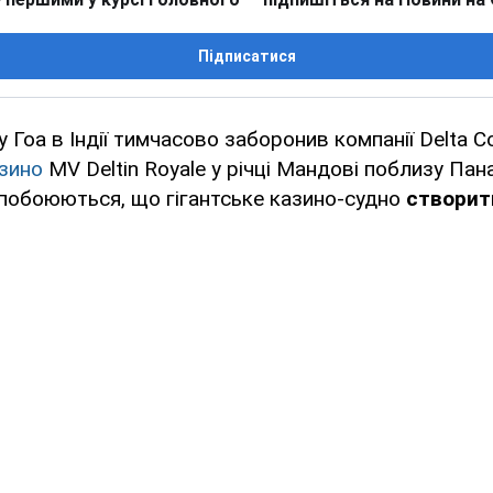
Підписатися
 Гоа в Індії тимчасово заборонив компанії Delta C
зино
MV Deltin Royale у річці Мандові поблизу Пан
 побоюються, що гігантське казино-судно
створить