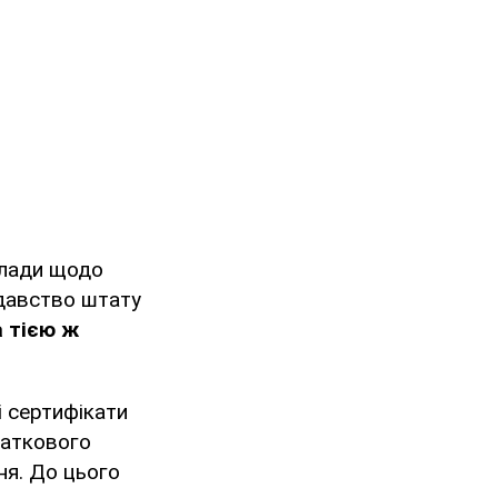
влади щодо
одавство штату
а тією ж
і сертифікати
даткового
ня. До цього