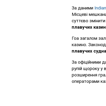
За даними
India
Місцеві мешкан
суттєво змінити
плавучих казин
Гоа загалом зал
казино. Законо
плавучих судн
За офіційними д
рупій щороку у 
розширення грал
операторами каз