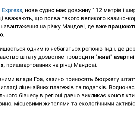
n Express
, нове судно має довжину 112 метрів і ши
ці вважають, що поява такого великого казино-к
 навантаження на річку Мандові, де
вже працюють
о
.
ишається одним із небагатьох регіонів Індії, де д
давство штату дозволяє проводити "
живі" азартні
ах
, пришвартованих на річці Мандові.
аними влади Гоа, казино приносять бюджету штату
вигляді ліцензійних платежів та податків. Водночас
ьного бізнесу в регіоні давно викликає конфлікти
ино, місцевими жителями та екологічними активі