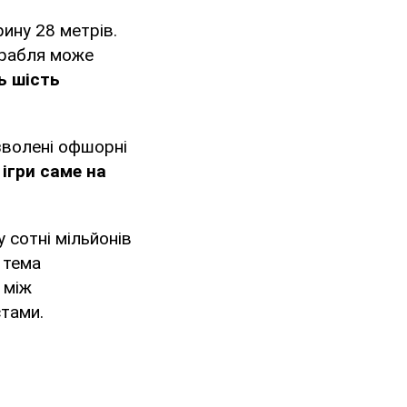
рину 28 метрів.
орабля може
 шість
озволені офшорні
 ігри саме на
 сотні мільйонів
 тема
 між
стами.