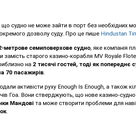
 що судно не може зайти в порт без необхідних м
 окремого дозволу суду. Про це пише
Hindustan Ti
2-метрове семиповерхове судно
, яке компанія п
 замість старого казино-корабля MV Royale Flote
риблизно на
2 тисячі гостей, тоді як попереднє 
на 70 пасажирів
.
одали активісти руху Enough Is Enough, а також кі
чів Гоа. Вони стверджують, що нове казино-судн
ічки Мандові
та може створити проблеми для навіга
лок
.