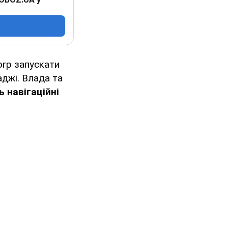
orp запускати
аджі. Влада та
 навігаційні