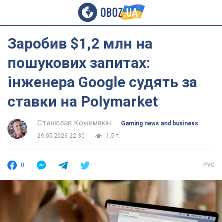
Заробив $1,2 млн на
пошукових запитах:
інженера Google судять за
ставки на Polymarket
Станіслав Кожемякін
Gaming news and business
29.05.2026 22:30
1,5 т.
0
РУС