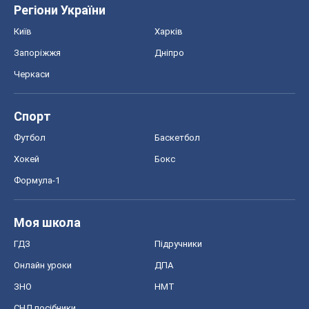
Регіони України
Київ
Харків
Запоріжжя
Дніпро
Черкаси
Спорт
Футбол
Баскетбол
Хокей
Бокс
Формула-1
Моя школа
ГДЗ
Підручники
Онлайн уроки
ДПА
ЗНО
НМТ
СНД посібники