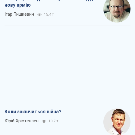
нову армію
Ігар Тишкевич
15,4 т.
Коли закінчиться війна?
Юрій Хрістензен
10,7 т.