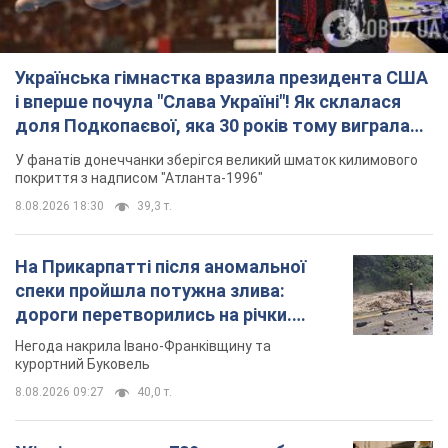
Українська гімнастка вразила президента США
і вперше почула "Слава Україні"! Як склалася
доля Подкопаєвої, яка 30 років тому виграла
"золото" Олімпіади
У фанатів донеччанки зберігся великий шматок килимового
покриття з надписом "Атланта-1996"
8.08.2026 18:30
39,3 т.
На Прикарпатті після аномальної
спеки пройшла потужна злива:
дороги перетворились на річки.
Відео
Негода накрила Івано-Франківщину та
курортний Буковель
8.08.2026 09:27
40,0 т.