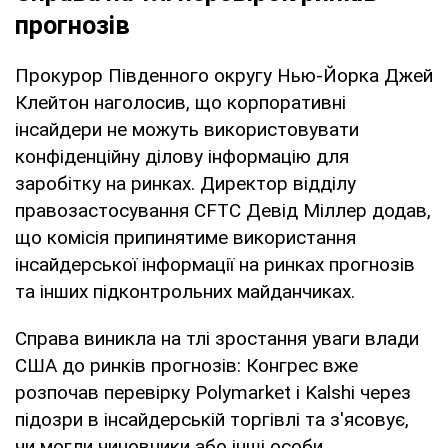
прогнозів
Прокурор Південного округу Нью-Йорка Джей
Клейтон наголосив, що корпоративні
інсайдери не можуть використовувати
конфіденційну ділову інформацію для
заробітку на ринках. Директор відділу
правозастосування CFTC Девід Міллер додав,
що комісія припинятиме використання
інсайдерської інформації на ринках прогнозів
та інших підконтрольних майданчиках.
Справа виникла на тлі зростання уваги влади
США до ринків прогнозів: Конгрес вже
розпочав перевірку Polymarket і Kalshi через
підозри в інсайдерській торгівлі та з'ясовує,
чи могли чиновники або інші особи