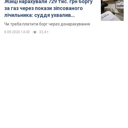
Жінці нарахували 729 тис. грн боргу
за газ через покази зіпсованого
лічильника: суддя ухвалив
неочікуване рішення
Чи треба платити борг через донарахування
8.08.2026 14:43
32,4 т.