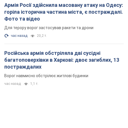
Армія Росії здійснила масовану атаку на Одесу:
горіла історична частина міста, є постраждалі.
Фото та відео
Для терору ворог застосував ракети та дрони
час назад
20,2 т.
Російська армія обстріляла дві сусідні
багатоповерхівки в Харкові: двоє загиблих, 13
постраждалих
Ворог навмисно обстрілює житлові будинки
час назад
1,1 т.