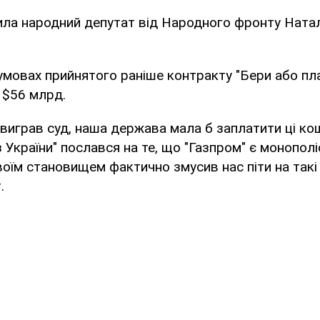
ила народний депутат від Народного фронту Натал
в умовах прийнятого раніше контракту "Бери або пла
 $56 млрд.
 виграв суд, наша держава мала б заплатити ці ко
 України" послався на те, що "Газпром" є монополі
їм становищем фактично змусив нас піти на такі 
.