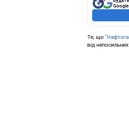
Будьте
Google
Те, що
"Нафтогаз
від непосильних