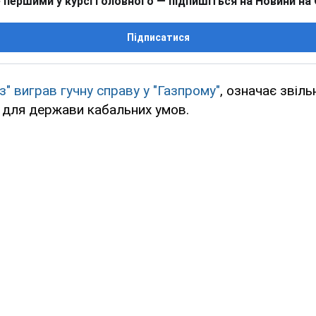
 першими у курсі головного — підпишіться на Новини на
Підписатися
" виграв гучну справу у "Газпрому"
, означає звіль
 для держави кабальних умов.