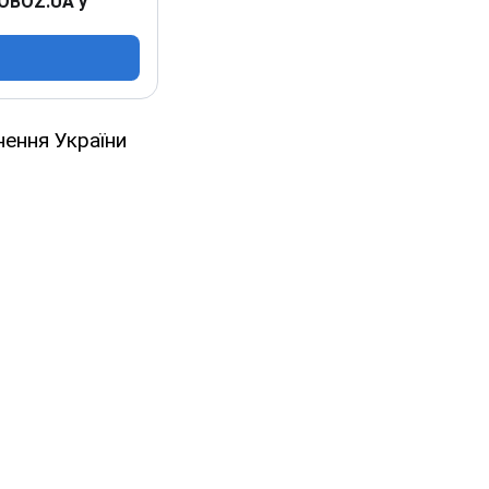
 OBOZ.UA у
нення України