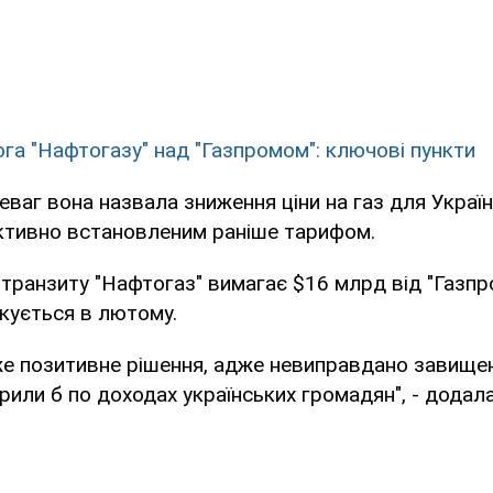
га "Нафтогазу" над "Газпромом": ключові пункти
еваг вона назвала зниження ціни на газ для Україн
єктивно встановленим раніше тарифом.
 транзиту "Нафтогаз" вимагає $16 млрд від "Газпро
ікується в лютому.
же позитивне рішення, адже невиправдано завище
или б по доходах українських громадян", - додала