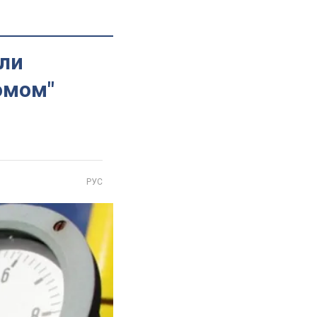
или
омом"
РУС