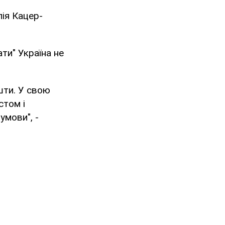
ія Кацер-
ти" Україна не
шти. У свою
стом і
умови", -