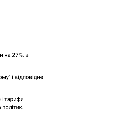
и на 27%, в
му" і відповідне
ні тарифи
 політик.