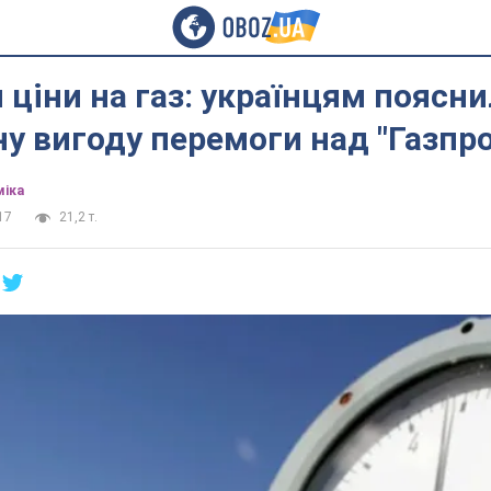
ціни на газ: українцям поясн
у вигоду перемоги над "Газпр
міка
17
21,2 т.