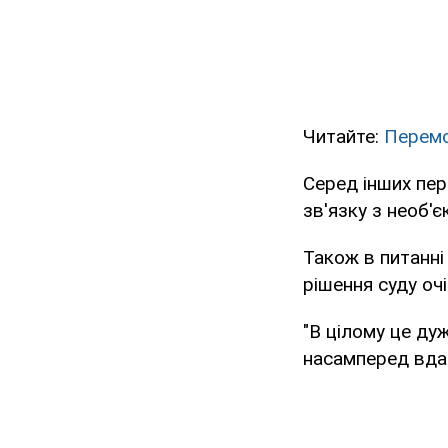
Читайте:
Перемо
Серед інших пер
зв'язку з необ'
Також в питанні
рішення суду оч
"В цілому це ду
насамперед вдар