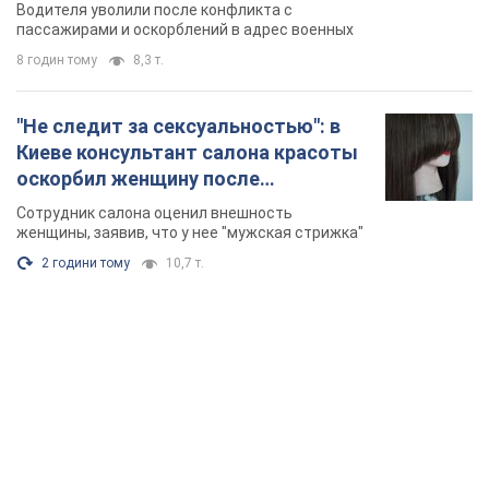
военным и поплатился за это.
Водителя уволили после конфликта с
Видео
пассажирами и оскорблений в адрес военных
8 годин тому
8,3 т.
"Не следит за сексуальностью": в
Киеве консультант салона красоты
оскорбил женщину после
химиотерапии, разгорелся скандал.
Сотрудник салона оценил внешность
Фото
женщины, заявив, что у нее "мужская стрижка"
2 години тому
10,7 т.