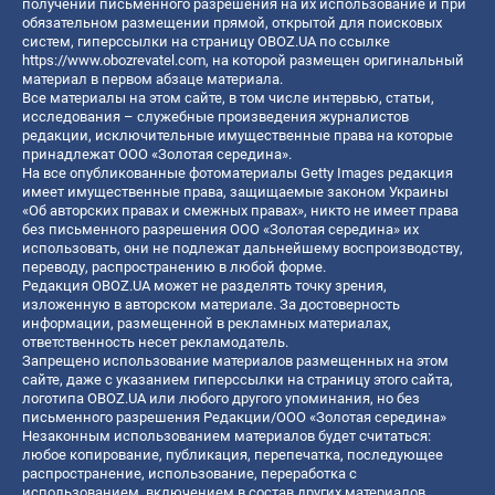
получении письменного разрешения на их использование и при
обязательном размещении прямой, открытой для поисковых
систем, гиперссылки на страницу OBOZ.UA по ссылке
https://www.obozrevatel.com
, на которой размещен оригинальный
материал в первом абзаце материала.
Все материалы на этом сайте, в том числе интервью, статьи,
исследования – служебные произведения журналистов
редакции, исключительные имущественные права на которые
принадлежат ООО «Золотая середина».
На все опубликованные фотоматериалы Getty Images редакция
имеет имущественные права, защищаемые законом Украины
«Об авторских правах и смежных правах», никто не имеет права
без письменного разрешения ООО «Золотая середина» их
использовать, они не подлежат дальнейшему воспроизводству,
переводу, распространению в любой форме.
Редакция OBOZ.UA может не разделять точку зрения,
изложенную в авторском материале. За достоверность
информации, размещенной в рекламных материалах,
ответственность несет рекламодатель.
Запрещено использование материалов размещенных на этом
сайте, даже с указанием гиперссылки на страницу этого сайта,
логотипа OBOZ.UA или любого другого упоминания, но без
письменного разрешения Редакции/ООО «Золотая середина»
Незаконным использованием материалов будет считаться:
любое копирование, публикация, перепечатка, последующее
распространение, использование, переработка с
использованием, включением в состав других материалов,