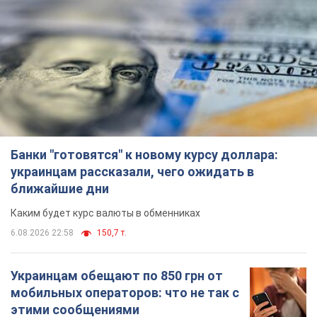
Каким будет курс валюты в обменниках
6.08.2026 22:58
150,7 т.
Украинцам обещают по 850 грн от
мобильных операторов: что не так с
этими сообщениями
Как не попасть в ловушку мошенников
6.08.2026 21:02
15,5 т.
Самый дорогой футболист
"Динамо" забил "Карабаху" уже на
10-й минуте матча. Видео
Поединок проходит в Польше
6.08.2026 20:48
6,6 т.