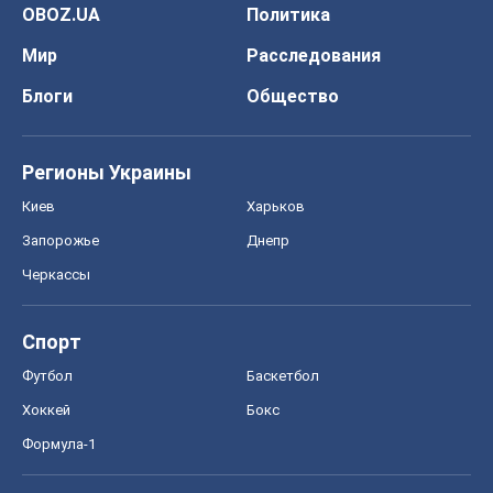
Спорт
Футбол
Баскетбол
Хоккей
Бокс
Формула-1
Моя школа
ГДЗ
Учебники
Онлайн уроки
ДПА
ЗНО
НМТ
СНГ решебники
Авто
Тест Драйв
Электромобили
Акции
Сервис