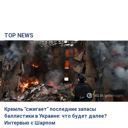
Кремль "сжигает" последние запасы
баллистики в Украине: что будет далее?
Интервью с Шарпом
В июле страна-агрессор установила "рекорд" по количеству
запущенных по Украине баллистических ракет
5 часов назад
56,1 т.
В Екатеринбурге атакован склад Wildberries:
есть попадания, поднялся дым. Фото и видео
Россиянам не помогла даже работа ПВО
4 часа назад
9,7 т.
"Замечательный отец": в сети рассказали о