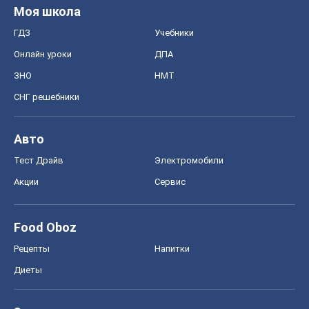
Food Oboz
Рецепты
Напитки
Диеты
Экономика
Рынки и компании
Mакроэкономика
MedOboz
Новости медицины
MAMACLUB
Шоу
Афиша
Сплетни
Красота
Мода