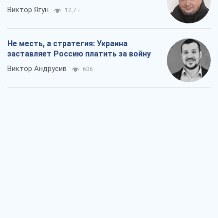
Ответ на украинофобию – не
полонофобия, а сильное украинское
государство
Николай Княжицкий
501
Мэр Москвы внезапно захотел мира,
как становятся послом в США и новые
украинские топ-рейтинги
Александр Кирш
2,9 т.