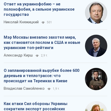
О запланированной вырубке более 600
деревьев и теплотрассе: что
происходит на Теремках в Киеве
Владислав Самойленко
1,9 т.
Как атаки Сил обороны Украины
сократили экспорт российских
нефтепродуктов
Андрей Клименко
3,8 т.
Все мнения
О компании
Команда