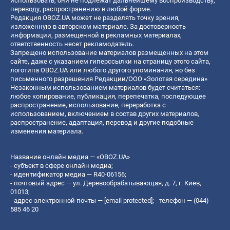
использовать, они не подлежат дальнейшему воспроизводству,
переводу, распространению в любой форме.
Редакция OBOZ.UA может не разделять точку зрения,
изложенную в авторском материале. За достоверность
информации, размещенной в рекламных материалах,
ответственность несет рекламодатель.
Запрещено использование материалов размещенных на этом
сайте, даже с указанием гиперссылки на страницу этого сайта,
логотипа OBOZ.UA или любого другого упоминания, но без
письменного разрешения Редакции/ООО «Золотая середина»
Незаконным использованием материалов будет считаться:
любое копирование, публикация, перепечатка, последующее
распространение, использование, переработка с
использованием, включением в состав других материалов,
распространение, адаптация, перевод и другие подобные
изменения материала.
Название онлайн медиа — «OBOZ.UA»
- субъект в сфере онлайн медиа;
- идентификатор медиа — R40-06156;
- почтовый адрес — ул. Деревообрабатывающая, д. 7, г. Киев,
01013;
- адрес электронной почты —
[email protected]
; - телефон — (044)
585 46 20