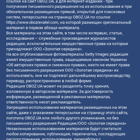
ссылки на сайт OBOZ.UA, а для интернет-изданий - при
получении письменного разрешения на их использование и при
обязательном размещении прямой, открытой для поисковых
систем, гиперссылки на страницу OBOZ.UA по ссылке
https://www.obozrevatel.com
, на которой размещен оригинальный
материал в первом абзаце материала.
Все материалы на этом сайте, в том числе интервью, статьи,
исследования – служебные произведения журналистов
редакции, исключительные имущественные права на которые
принадлежат ООО «Золотая середина».
На все опубликованные фотоматериалы Getty Images редакция
имеет имущественные права, защищаемые законом Украины
«Об авторских правах и смежных правах», никто не имеет права
без письменного разрешения ООО «Золотая середина» их
использовать, они не подлежат дальнейшему воспроизводству,
переводу, распространению в любой форме.
Редакция OBOZ.UA может не разделять точку зрения,
изложенную в авторском материале. За достоверность
информации, размещенной в рекламных материалах,
ответственность несет рекламодатель.
Запрещено использование материалов размещенных на этом
сайте, даже с указанием гиперссылки на страницу этого сайта,
логотипа OBOZ.UA или любого другого упоминания, но без
письменного разрешения Редакции/ООО «Золотая середина»
Незаконным использованием материалов будет считаться:
любое копирование, публикация, перепечатка, последующее
распространение, использование, переработка с