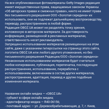
На все опубликованные фотоматериалы Getty Images редакция
имеет имущественные права, защищаемые законом Украины
«Об авторских правах и смежных правах», никто не имеет права
без письменного разрешения ООО «Золотая середина» их
использовать, они не подлежат дальнейшему воспроизводству,
переводу, распространению в любой форме.
Редакция OBOZ.UA может не разделять точку зрения,
изложенную в авторском материале. За достоверность
информации, размещенной в рекламных материалах,
ответственность несет рекламодатель.
Запрещено использование материалов размещенных на этом
сайте, даже с указанием гиперссылки на страницу этого сайта,
логотипа OBOZ.UA или любого другого упоминания, но без
письменного разрешения Редакции/ООО «Золотая середина»
Незаконным использованием материалов будет считаться:
любое копирование, публикация, перепечатка, последующее
распространение, использование, переработка с
использованием, включением в состав других материалов,
распространение, адаптация, перевод и другие подобные
изменения материала.
Название онлайн медиа — «OBOZ.UA»
- субъект в сфере онлайн медиа;
- идентификатор медиа — R40-06156;
- почтовый адрес — ул. Деревообрабатывающая, д. 7, г. Киев,