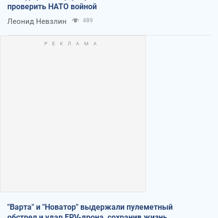
проверить НАТО войной
Леонид Невзлин
489
"Варта" и "Новатор" выдержали пулеметный
обстрел и удар FPV-дрона, сохранив жизнь