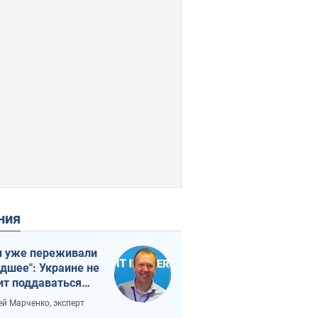
ения
 уже переживали
удшее": Украине не
ит поддаваться
аянию из-за
ей Марченко, эксперт
етного террора