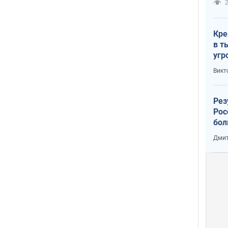
2
Кре
в т
угр
лог
Викт
Рез
Рос
бол
Дмит