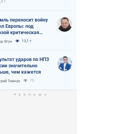
,9 т.
мль переносит войну
ыл Европы: под
озой критическая
истика
13,1 т.
ор Ягун
ультат ударов по НПЗ
сии значительно
ьше, чем кажется
75
рий Томчук