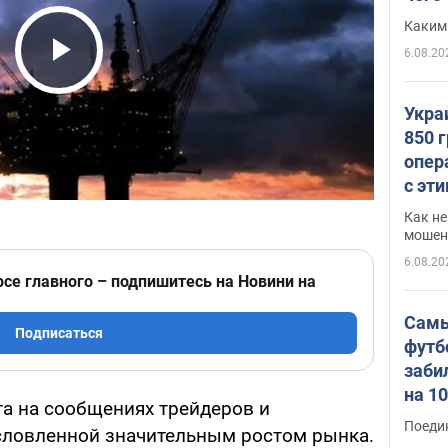
Каким
6.08.20
Play Video
Укра
850 
опер
с эт
Как не
мошен
6.08.20
рсе главного – подпишитесь на Новини на
Самы
Подписаться
футб
заби
на 1
та на сообщениях трейдеров и
Виде
Поеди
словленной значительным ростом рынка.