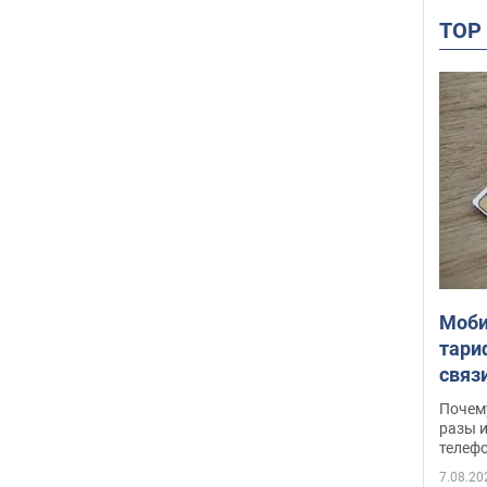
TO
Моби
тари
связ
жало
Почем
разы и
телеф
7.08.20