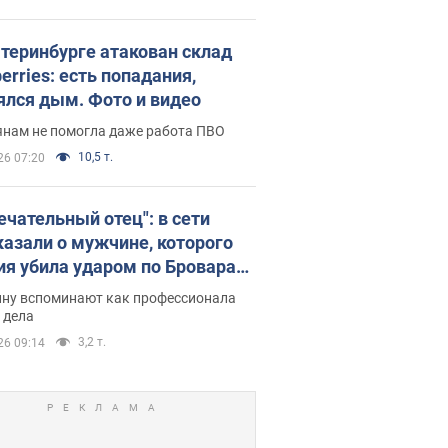
атеринбурге атакован склад
erries: есть попадания,
ялся дым. Фото и видео
янам не помогла даже работа ПВО
10,5 т.
26 07:20
ечательный отец": в сети
казали о мужчине, которого
ия убила ударом по Броварам.
ну вспоминают как профессионала
 дела
3,2 т.
26 09:14