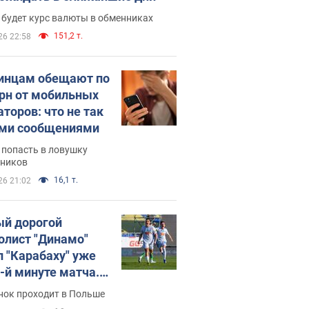
 будет курс валюты в обменниках
151,2 т.
26 22:58
инцам обещают по
грн от мобильных
аторов: что не так
ими сообщениями
 попасть в ловушку
ников
16,1 т.
26 21:02
й дорогой
олист "Динамо"
л "Карабаху" уже
0-й минуте матча.
о
нок проходит в Польше