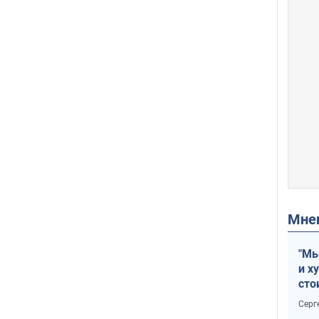
Мн
"Мы
и х
сто
отч
Серг
рак