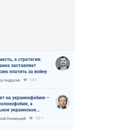
месть, а стратегия:
аина заставляет
сию платить за войну
1,4 т.
ор Андрусив
ет на украинофобию –
полонофобия, а
ьное украинское
ударство
1,0 т.
лай Княжицкий