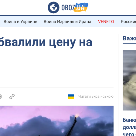
Война в Украине
Война Израиля и Ирана
VENETO
Россий
Важ
бвалили цену на
Читати українською
Банк
долл
чего