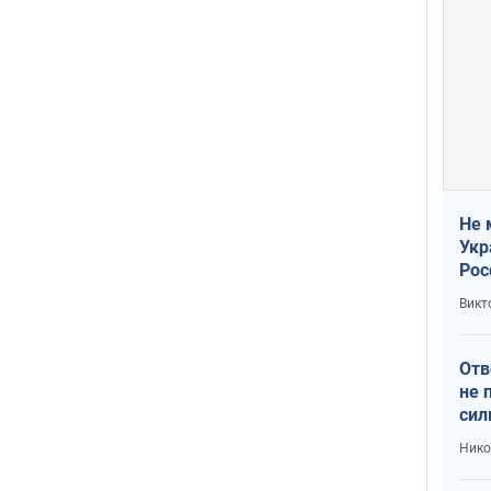
Не 
Укр
Рос
Викт
Отв
не 
сил
гос
Нико