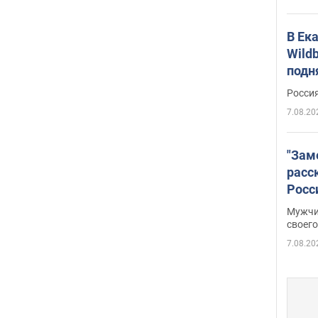
В Ек
Wildb
подн
Росси
7.08.20
"Зам
расс
Росс
Фото
Мужчи
своего
7.08.20