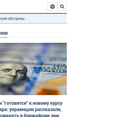
ские обстрелы
ное
и "готовятся" к новому курсу
ара: украинцам рассказали,
 ожидать в ближайшие дни