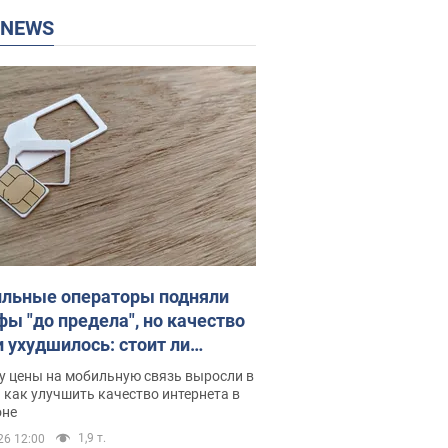
P NEWS
льные операторы подняли
фы "до предела", но качество
и ухудшилось: стоит ли
ваться на цены
у цены на мобильную связь выросли в
 как улучшить качество интернета в
оне
1,9 т.
26 12:00