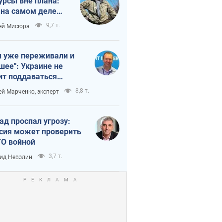
урсы вне плана:
 на самом деле
тует темп войны
9,7 т.
ей Мисюра
 уже переживали и
шее": Украине не
ит поддаваться
аянию из-за
8,8 т.
ей Марченко, эксперт
етного террора
ад проспал угрозу:
сия может проверить
О войной
3,7 т.
ид Невзлин