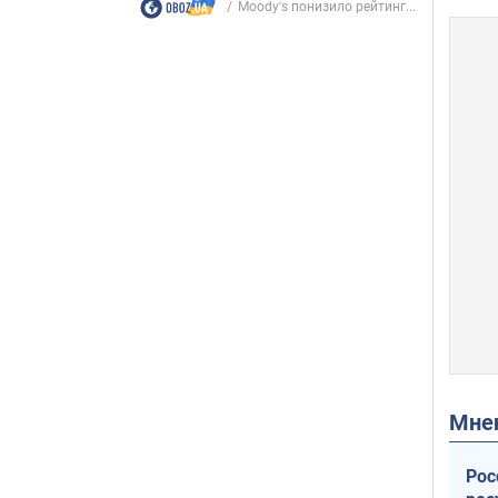
Moody's понизило рейтинг...
Мн
Рос