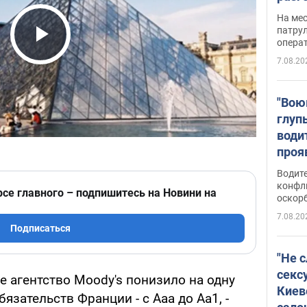
марш
На ме
адми
патрул
опера
Виде
Play Video
7.08.20
"Вою
глуп
води
проя
укра
Водите
попла
конфл
рсе главного – подпишитесь на Новини на
оскорб
Виде
7.08.20
Подписаться
"Не 
секс
 агентство Moody's понизило на одну
Киев
язательств Франции - с Aaa до Aa1, -