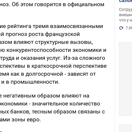
сало
ноз. Об этом говорится в официальном
оско
Сотру
посл
внешн
что у 
разг
ние рейтинга тремя взаимосвязанными
Фото
7.0
й прогноз роста французской
азом влияют структурные вызовы,
рю конкурентоспособности экономики и
труда и оказания услуг. Из-за сложного
спективы в краткосрочной перспективе
емя как в долгосрочной - зависят от
 и в промышленности.
е негативным образом влияют на
экономики - значительное количество
пных банков, тесным образом связаны с
ами зоны евро.