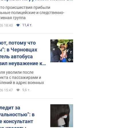
рутке: полиция составила
сто происшествия прибыли
нистративный протокол.
ьные полицейские и следственно-
тивная группа
о
11,4 т.
26 18:40
ют, потому что
ы": в Черновцах
тель автобуса
вил неуважение к
инским военным и
ля уволили после
тился за это.
икта с пассажирами и
лений в адрес военных
о
9,6 т.
26 15:47
следит за
уальностью": в
е консультант