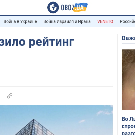
Война в Украине
Война Израиля и Ирана
VENETO
Россий
Важ
зило рейтинг
Во Л
спро
разг