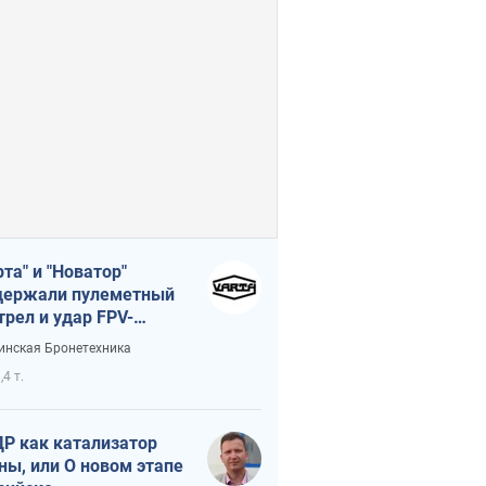
рта" и "Новатор"
ержали пулеметный
трел и удар FPV-
на, сохранив жизнь
инская Бронетехника
церу ВСУ
,4 т.
Р как катализатор
ны, или О новом этапе