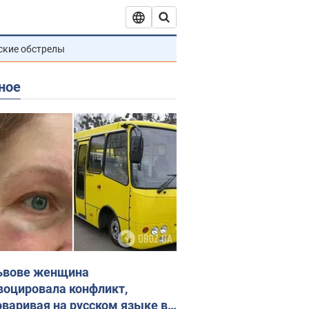
ские обстрелы
ное
ьвове женщина
воцировала конфликт,
оваривая на русском языке в