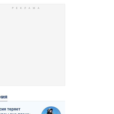
ения
сия теряет