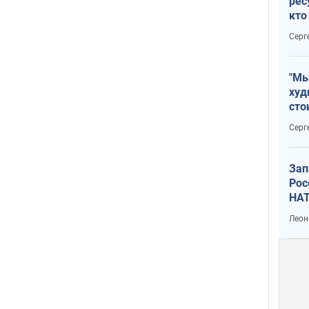
рес
кто
дик
Серг
"Мы
худ
сто
отч
Серг
рак
Зап
Рос
НАТ
Леон