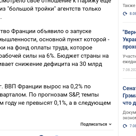
ресмотрело свое отношение к Парижу еще
Также 
 из "большой тройки" агентств только
8.0
.
ство Франции объявило о запуске
"Вер
ышленности, основной пункт которой -
Укра
прох
и на фонд оплаты труда, которое
плак
рабочей силы на 6%. Бюджет страны на
Участ
ежедн
вает снижение дефицита на 30 млрд
7.08.20
 г. ВВП Франции вырос на 0,2% по
Сена
арталом. По прогнозам S&P, темпы
Грэм
м году не превысят 0,1%, а в следующем
что 
Докум
эконо
Подписаться
7.0