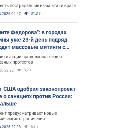
есть пострадавшие из-за атаки врага
31,3 т.
8.2026 04:47
ните Федорова": в городах
ины уже 23-й день подряд
одят массовые митинги с
атами. Фото и видео
ники акций продолжают серию
евных протестов
3,2 т.
26 22:22
т США одобрил законопроект
а о санкциях против России:
дальше
ент предусматривает новые
мические ограничения
6,3 т.
8.2026 22:38