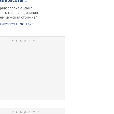
на красоты
рбил женщину
дник салона оценил
е химиотерапии,
ость женщины, заявив,
нее "мужская стрижка"
орелся скандал.
17,7 т.
8.2026 22:11