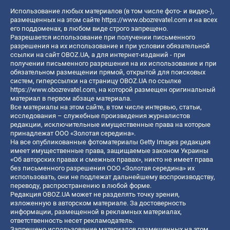
Использование любых материалов (в том числе фото- и видео-),
размещенных на этом сайте
https://www.obozrevatel.com
и на всех
его поддоменах, в любом виде строго запрещено.
Разрешается использование при получении письменного
разрешения на их использование и при условии обязательной
ссылки на сайт OBOZ.UA, а для интернет-изданий - при
получении письменного разрешения на их использование и при
обязательном размещении прямой, открытой для поисковых
систем, гиперссылки на страницу OBOZ.UA по ссылке
https://www.obozrevatel.com
, на которой размещен оригинальный
материал в первом абзаце материала.
Все материалы на этом сайте, в том числе интервью, статьи,
исследования – служебные произведения журналистов
редакции, исключительные имущественные права на которые
принадлежат ООО «Золотая середина».
На все опубликованные фотоматериалы Getty Images редакция
имеет имущественные права, защищаемые законом Украины
«Об авторских правах и смежных правах», никто не имеет права
без письменного разрешения ООО «Золотая середина» их
использовать, они не подлежат дальнейшему воспроизводству,
переводу, распространению в любой форме.
Редакция OBOZ.UA может не разделять точку зрения,
изложенную в авторском материале. За достоверность
информации, размещенной в рекламных материалах,
ответственность несет рекламодатель.
Запрещено использование материалов размещенных на этом