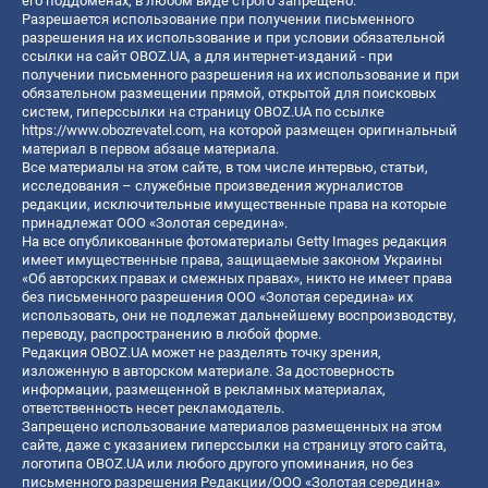
его поддоменах, в любом виде строго запрещено.
Разрешается использование при получении письменного
разрешения на их использование и при условии обязательной
ссылки на сайт OBOZ.UA, а для интернет-изданий - при
получении письменного разрешения на их использование и при
обязательном размещении прямой, открытой для поисковых
систем, гиперссылки на страницу OBOZ.UA по ссылке
https://www.obozrevatel.com
, на которой размещен оригинальный
материал в первом абзаце материала.
Все материалы на этом сайте, в том числе интервью, статьи,
исследования – служебные произведения журналистов
редакции, исключительные имущественные права на которые
принадлежат ООО «Золотая середина».
На все опубликованные фотоматериалы Getty Images редакция
имеет имущественные права, защищаемые законом Украины
«Об авторских правах и смежных правах», никто не имеет права
без письменного разрешения ООО «Золотая середина» их
использовать, они не подлежат дальнейшему воспроизводству,
переводу, распространению в любой форме.
Редакция OBOZ.UA может не разделять точку зрения,
изложенную в авторском материале. За достоверность
информации, размещенной в рекламных материалах,
ответственность несет рекламодатель.
Запрещено использование материалов размещенных на этом
сайте, даже с указанием гиперссылки на страницу этого сайта,
логотипа OBOZ.UA или любого другого упоминания, но без
письменного разрешения Редакции/ООО «Золотая середина»