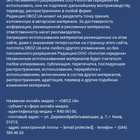
без письменного разрешения ООО «Золотая середина» их
использовать, они не подлежат дальнейшему воспроизводству,
переводу, распространению в любой форме.
Редакция OBOZ.UA может не разделять точку зрения,
изложенную в авторском материале. За достоверность
информации, размещенной в рекламных материалах,
ответственность несет рекламодатель.
Запрещено использование материалов размещенных на этом
сайте, даже с указанием гиперссылки на страницу этого сайта,
логотипа OBOZ.UA или любого другого упоминания, но без
письменного разрешения Редакции/ООО «Золотая середина»
Незаконным использованием материалов будет считаться:
любое копирование, публикация, перепечатка, последующее
распространение, использование, переработка с
использованием, включением в состав других материалов,
распространение, адаптация, перевод и другие подобные
изменения материала.
Название онлайн медиа — «OBOZ.UA»
- субъект в сфере онлайн медиа;
- идентификатор медиа — R40-06156;
- почтовый адрес — ул. Деревообрабатывающая, д. 7, г. Киев,
01013;
- адрес электронной почты —
[email protected]
; - телефон — (044)
585 46 20