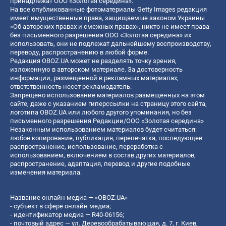
принадлежат ООО «Золотая середина».
На все опубликованные фотоматериалы Getty Images редакция
имеет имущественные права, защищаемые законом Украины
«Об авторских правах и смежных правах», никто не имеет права
без письменного разрешения ООО «Золотая середина» их
использовать, они не подлежат дальнейшему воспроизводству,
переводу, распространению в любой форме.
Редакция OBOZ.UA может не разделять точку зрения,
изложенную в авторском материале. За достоверность
информации, размещенной в рекламных материалах,
ответственность несет рекламодатель.
Запрещено использование материалов размещенных на этом
сайте, даже с указанием гиперссылки на страницу этого сайта,
логотипа OBOZ.UA или любого другого упоминания, но без
письменного разрешения Редакции/ООО «Золотая середина»
Незаконным использованием материалов будет считаться:
любое копирование, публикация, перепечатка, последующее
распространение, использование, переработка с
использованием, включением в состав других материалов,
распространение, адаптация, перевод и другие подобные
изменения материала.
Название онлайн медиа — «OBOZ.UA»
- субъект в сфере онлайн медиа;
- идентификатор медиа — R40-06156;
- почтовый адрес — ул. Деревообрабатывающая, д. 7, г. Киев,