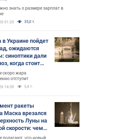
жно знать о размере зарплат в
не
35,0 т.
26 01:20
 в Украине пойдет
пад, ожидаются
ы: синоптики дали
оз, когда стоит
ать изменения
м скоро жара
ды
енно отступит
5,4 т.
26 14:59
мент ракеты
а Маска врезался
верхность Луны на
ой скорости: чем
закончилось
е полагают, что новый