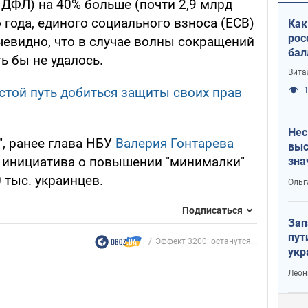
НДФЛ) на 40% больше (почти 2,9 млрд
о года, единого социального взноса (ЕСВ)
Как
рос
чевидно, что в случае волны сокращений
бал
ь бы не удалось.
Вита
стой путь добиться защиты своих прав
1
Нес
", ранее глава НБУ
Валерия Гонтарева
выс
о инициатива о повышении "минималки"
зна
 тыс. украинцев.
Ольг
Подписаться
Зап
пут
Эффект 3200: останутся...
укр
Леон