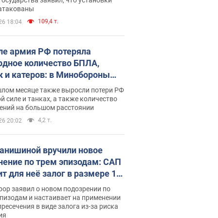
 атакованы
109,4 т.
26 18:04
ле армия РФ потеряла
рдное количество БПЛА,
к и катеров: в Минобороны
родовали статистику
шлом месяце также выросли потери РФ
й силе и танках, а также количество
ений на большом расстоянии
4,2 т.
26 20:02
анишиной вручили новое
нение по трем эпизодам: САП
ит для неё залог в размере 15
грн
ор заявил о новом подозрении по
пизодам и настаивает на применении
ресечения в виде залога из-за риска
ия