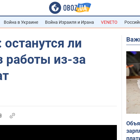
Война в Украине
Война Израиля и Ирана
VENETO
Россий
Важ
 останутся ли
 работы из-за
ат
Объя
зарп
плат