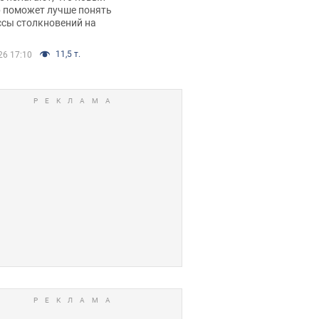
р поможет лучше понять
ссы столкновений на
11,5 т.
26 17:10