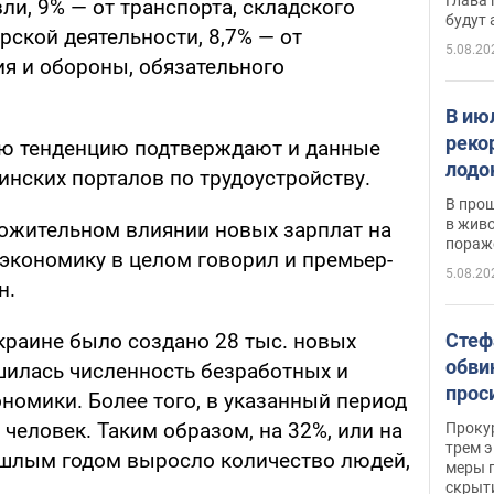
ли, 9% — от транспорта, складского
будут
рской деятельности, 8,7% — от
5.08.20
ия и обороны, обязательного
В ию
реко
ую тенденцию подтверждают и данные
лодо
инских порталов по трудоустройству.
обна
В про
в живо
оложительном влиянии новых зарплат на
пораж
 экономику в целом говорил и премьер-
5.08.20
н.
Стеф
Украине было создано 28 тыс. новых
обви
шилась численность безработных и
прос
номики. Более того, в указанный период
млн 
 человек. Таким образом, на 32%, или на
Прокур
трем э
ошлым годом выросло количество людей,
меры п
скрыт