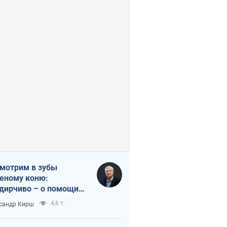
мотрим в зубы
еному коню:
дирчиво – о помощи
аине
4,6 т.
сандр Кирш