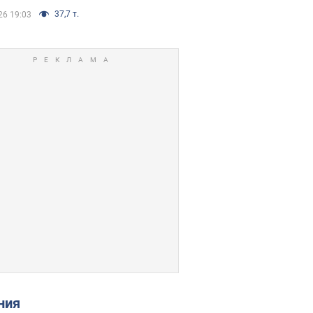
37,7 т.
26 19:03
ения