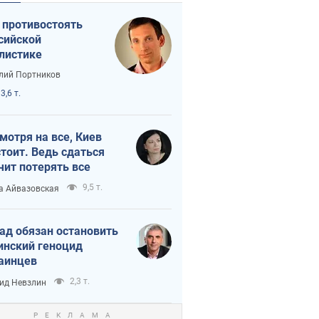
 противостоять
сийской
листике
лий Портников
3,6 т.
мотря на все, Киев
тоит. Ведь сдаться
чит потерять все
9,5 т.
а Айвазовская
ад обязан остановить
инский геноцид
аинцев
2,3 т.
ид Невзлин