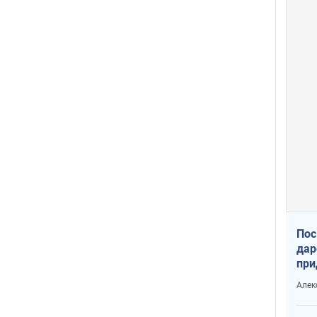
Пос
дар
при
Укр
Алек