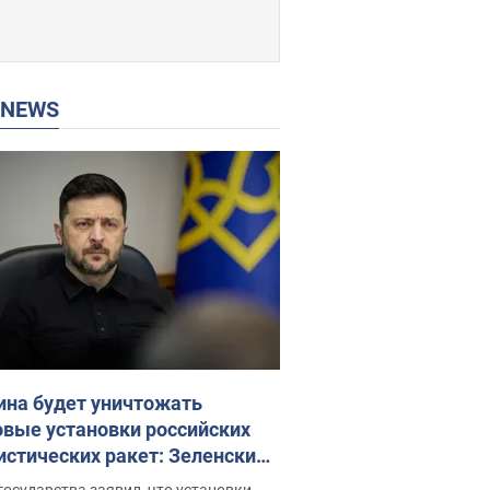
P NEWS
ина будет уничтожать
овые установки российских
истических ракет: Зеленский
ел заседание СНБО
государства заявил, что установки