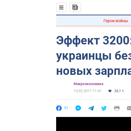
Герои войны
Эффект 3200:
украинцы без
новых зарпл
Mакроэкономика
13.02.2017 11:41
26,1 т.
71