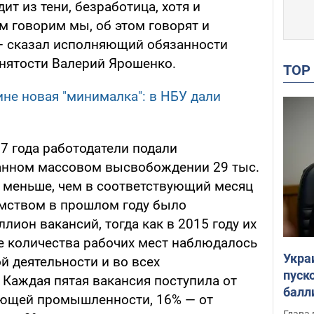
т из тени, безработица, хотя и
ом говорим мы, об этом говорят и
— сказал исполняющий обязанности
нятости Валерий Ярошенко.
TO
ине новая "минималка": в НБУ дали
17 года работодатели подали
нном массовом высвобождении 29 тыс.
ь меньше, чем в соответствующий месяц
домством в прошлом году было
лион вакансий, тогда как в 2015 году их
е количества рабочих мест наблюдалось
Укра
й деятельности и во всех
пуск
 Каждая пятая вакансия поступила от
балл
ющей промышленности, 16% — от
пров
Глава 