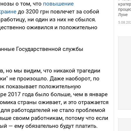
нозы о том, что
повышение
крате
проце
краине
до 3200 грн повлечет за собой
Луне
аботицу, ни один из них не сбылся.
5.08.20
ущественно оживился и положительно
анные Государственной службы
, но мы видим, что никакой трагедии
и" не произошло. Даже наоборот, по
нок показывает положительную
ре 2017 года было больше, чем в январе
омика страны оживает, и это отражается
, для работодателей не стало проблемой
ольше своим работникам, потому что если
й — ему обязательно будут платить.