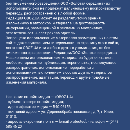
без письменного разрешения ООО «Золотая середина» их
использовать, они не подлежат дальнейшему воспроизводству,
переводу, распространению в любой форме.
Редакция OBOZ.UA может не разделять точку зрения,
изложенную в авторском материале. За достоверность
информации, размещенной в рекламных материалах,
ответственность несет рекламодатель.
Запрещено использование материалов размещенных на этом
сайте, даже с указанием гиперссылки на страницу этого сайта,
логотипа OBOZ.UA или любого другого упоминания, но без
письменного разрешения Редакции/ООО «Золотая середина»
Незаконным использованием материалов будет считаться:
любое копирование, публикация, перепечатка, последующее
распространение, использование, переработка с
использованием, включением в состав других материалов,
распространение, адаптация, перевод и другие подобные
изменения материала.
Название онлайн медиа — «OBOZ.UA»
- субъект в сфере онлайн медиа;
- идентификатор медиа — R40-06156;
- почтовый адрес — ул. Деревообрабатывающая, д. 7, г. Киев,
01013;
- адрес электронной почты —
[email protected]
; - телефон — (044)
585 46 20