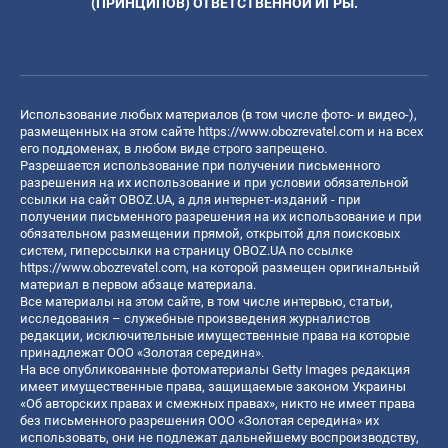
(ПРИНЦИПОВ) ОТВЕТСТВЕННОЙ ИГРЫ.
Использование любых материалов (в том числе фото- и видео-),
размещенных на этом сайте
https://www.obozrevatel.com
и на всех
его поддоменах, в любом виде строго запрещено.
Разрешается использование при получении письменного
разрешения на их использование и при условии обязательной
ссылки на сайт OBOZ.UA, а для интернет-изданий - при
получении письменного разрешения на их использование и при
обязательном размещении прямой, открытой для поисковых
систем, гиперссылки на страницу OBOZ.UA по ссылке
https://www.obozrevatel.com
, на которой размещен оригинальный
материал в первом абзаце материала.
Все материалы на этом сайте, в том числе интервью, статьи,
исследования – служебные произведения журналистов
редакции, исключительные имущественные права на которые
принадлежат ООО «Золотая середина».
На все опубликованные фотоматериалы Getty Images редакция
имеет имущественные права, защищаемые законом Украины
«Об авторских правах и смежных правах», никто не имеет права
без письменного разрешения ООО «Золотая середина» их
использовать, они не подлежат дальнейшему воспроизводству,