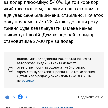
за долар плюс-мінус 5-10%. Це той коридор,
який вже склався, і за яким наша економіка
відчуває себе більш-менш стабільно. Початок
року почнемо з 27 і 28. А вже до кінця року
гривня буде девальвувати. В мене немає
ніяких тут ілюзій. Думаю, що цей коридор
становитиме 27-30 грн за долар.
Важно:
мнение редакции может отличаться от
авторского. Редакция сайта не несет
ответственности за содержание блогов, но
стремится публиковать различные точки зрения.
Детальнее о редакционной политике OBOZ.UA
по
ссылке...
1
3
Подписаться
Теги
Источник
Редакционная политика