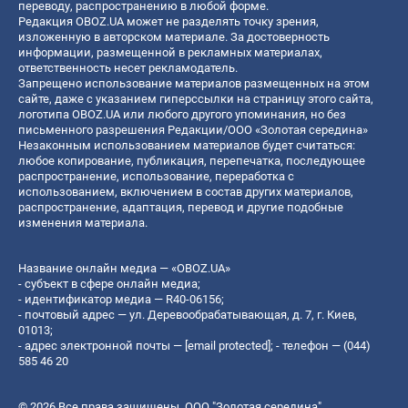
переводу, распространению в любой форме.
Редакция OBOZ.UA может не разделять точку зрения,
изложенную в авторском материале. За достоверность
информации, размещенной в рекламных материалах,
ответственность несет рекламодатель.
Запрещено использование материалов размещенных на этом
сайте, даже с указанием гиперссылки на страницу этого сайта,
логотипа OBOZ.UA или любого другого упоминания, но без
письменного разрешения Редакции/ООО «Золотая середина»
Незаконным использованием материалов будет считаться:
любое копирование, публикация, перепечатка, последующее
распространение, использование, переработка с
использованием, включением в состав других материалов,
распространение, адаптация, перевод и другие подобные
изменения материала.
Название онлайн медиа — «OBOZ.UA»
- субъект в сфере онлайн медиа;
- идентификатор медиа — R40-06156;
- почтовый адрес — ул. Деревообрабатывающая, д. 7, г. Киев,
01013;
- адрес электронной почты —
[email protected]
; - телефон — (044)
585 46 20
© 2026 Все права защищены, ООО "Золотая середина".