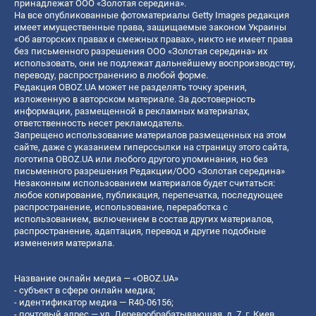
принадлежат ООО «Золотая середина».
На все опубликованные фотоматериалы Getty Images редакция
имеет имущественные права, защищаемые законом Украины
«Об авторских правах и смежных правах», никто не имеет права
без письменного разрешения ООО «Золотая середина» их
использовать, они не подлежат дальнейшему воспроизводству,
переводу, распространению в любой форме.
Редакция OBOZ.UA может не разделять точку зрения,
изложенную в авторском материале. За достоверность
информации, размещенной в рекламных материалах,
ответственность несет рекламодатель.
Запрещено использование материалов размещенных на этом
сайте, даже с указанием гиперссылки на страницу этого сайта,
логотипа OBOZ.UA или любого другого упоминания, но без
письменного разрешения Редакции/ООО «Золотая середина»
Незаконным использованием материалов будет считаться:
любое копирование, публикация, перепечатка, последующее
распространение, использование, переработка с
использованием, включением в состав других материалов,
распространение, адаптация, перевод и другие подобные
изменения материала.
Название онлайн медиа — «OBOZ.UA»
- субъект в сфере онлайн медиа;
- идентификатор медиа — R40-06156;
- почтовый адрес — ул. Деревообрабатывающая, д. 7, г. Киев,