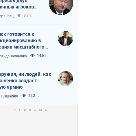
ересов двух
ичных игроков
 тайный план
8,9 т.
ор Швец
мпа и Путина?
ск готовится к
кционированию в
овиях масштабного
нного кризиса
14,6 т.
сандр Левченко
оружия, ни людей: как
ашенко создает
ую армию
12,2 т.
 Тышкевич