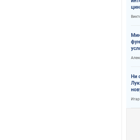
инт
цин
или
Викт
Тра
Мин
фун
усл
вое
Алек
Ни 
Лук
нов
Игар