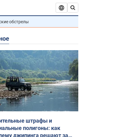
ские обстрелы
ное
ительные штрафы и
иальные полигоны: как
лему джипинга решают за