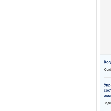
Ког
Юрий
Укр
сос
эко
Ест
Вади
тун