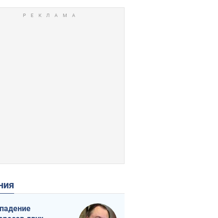
ения
падение