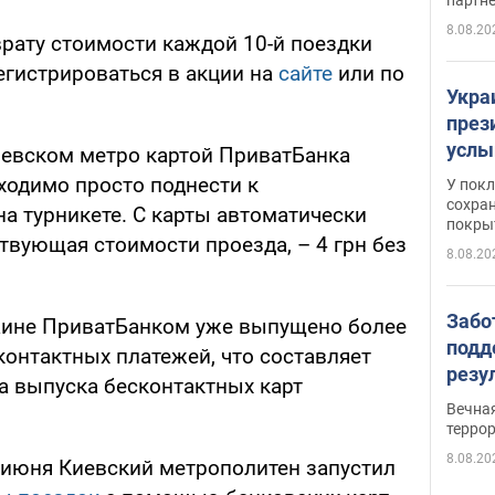
8.08.20
врату стоимости каждой 10-й поездки
егистрироваться в акции на
сайте
или по
Укра
през
услы
иевском метро картой ПриватБанка
слож
бходимо просто поднести к
У пок
кото
сохра
а турникете. С карты автоматически
покрыт
"зол
ствующая стоимости проезда, – 4 грн без
8.08.20
Забо
аине ПриватБанком уже выпущено более
подд
сконтактных платежей, что составляет
резу
а выпуска бесконтактных карт
обла
Вечна
киев
терро
8.08.20
9 июня Киевский метрополитен запустил