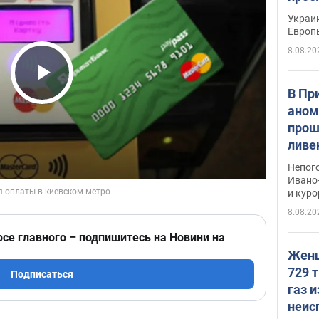
гран
Украин
Европ
8.08.20
Play Video
В Пр
аном
прош
ливе
прев
Непог
Виде
Ивано
и кур
8.08.20
рсе главного – подпишитесь на Новини на
Женщ
729 т
Подписаться
газ 
неис