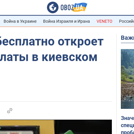
Война в Украине
Война Израиля и Ирана
VENETO
Россий
Важ
бесплатно откроет
платы в киевском
Знач
спец
проб