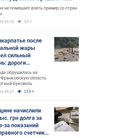
ицей
е не помешает взять пример со стран
ы
2,0 т.
26 05:10
икарпатье после
альной жары
ел сильный
нь: дороги
ратились в реки.
ода обрушилась на
о
-Франковскую область
ортный Буковель
23,9 т.
26 09:27
ине начислили
ыс. грн долга за
из-за показаний
правного счетчика: