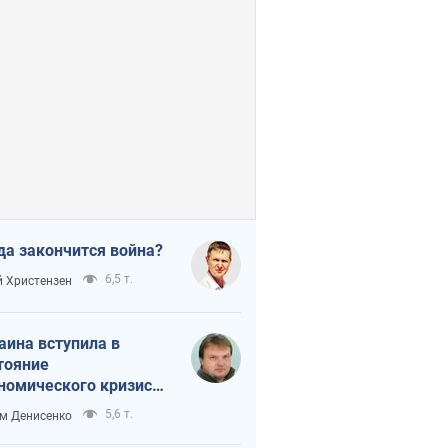
да закончится война?
6,5 т.
 Христензен
аина вступила в
тояние
номического кризиса.
ь ли свет в конце
5,6 т.
м Денисенко
неля?