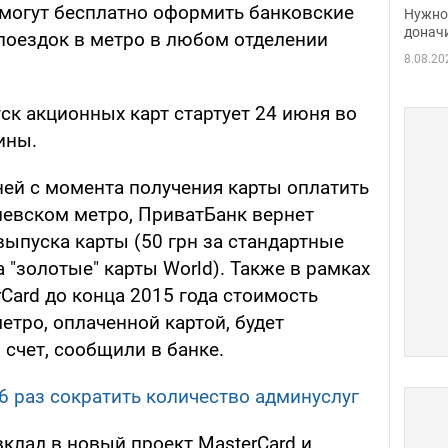
судь
смогут бесплатно оформить банковские
Нужно 
неож
донач
поездок в метро в любом отделении
8.08.20
ск акционных карт стартует 24 июня во
ины.
ней с момента получения карты оплатить
иевском метро, ПриватБанк вернет
ыпуска карты (50 грн за стандартные
а "золотые" карты World). Также в рамках
Card до конца 2015 года стоимость
етро, оплаченной картой, будет
счет, сообщили в банке.
6 раз сократить количество админуслуг
клад в новый проект MasterCard и