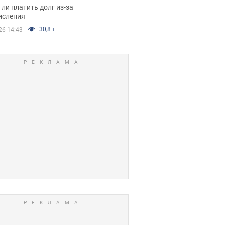
я вынес
ли платить долг из-за
иданное решение
исления
30,8 т.
26 14:43