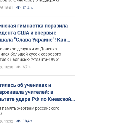
31,2 т.
26 18:01
инская гимнастка поразила
идента США и впервые
шала "Слава Украине"! Как
илась судьба Подкопаевой,
лонников девушки из Донецка
рая 30 лет назад завоевала
нился большой кусок коврового
ия с надписью "Атланта-1996"
ото" Олимпиады
6,7 т.
26 18:30
тилась об учениках и
ерживала учителей: в
льтате удара РФ по Киевской
сти погибли директор
я память жертвам российского
ского лицея, её муж и внук
ра
18,4 т.
26 13:32