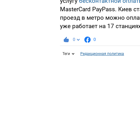
услугу
бесконтактной оплат
MasterCard PayPass. Киев с
проезд в метро можно опла
уже работает на 17 станция
0
0
Теги
Редакционная политика