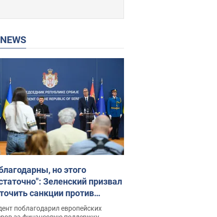
P NEWS
благодарны, но этого
статочно": Зеленский призвал
точить санкции против
ии
дент поблагодарил европейских
еров за финансовую поддержку