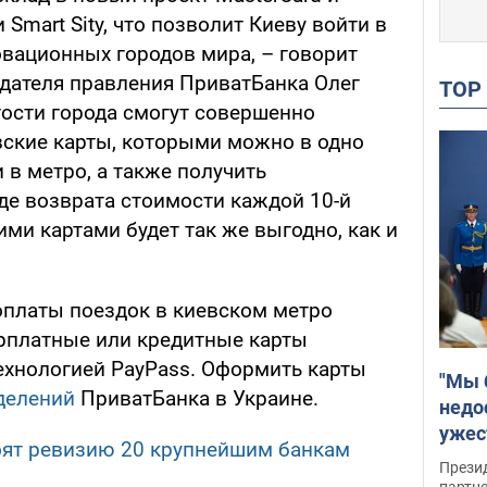
Smart Sity, что позволит Киеву войти в
овационных городов мира, – говорит
дателя правления ПриватБанка Олег
TO
гости города смогут совершенно
ские карты, которыми можно в одно
 в метро, а также получить
де возврата стоимости каждой 10-й
ми картами будет так же выгодно, как и
 оплаты поездок в киевском метро
рплатные или кредитные карты
технологией PayPass. Оформить карты
"Мы 
делений
ПриватБанка в Украине.
недо
ужес
оят ревизию 20 крупнейшим банкам
Росс
Прези
партн