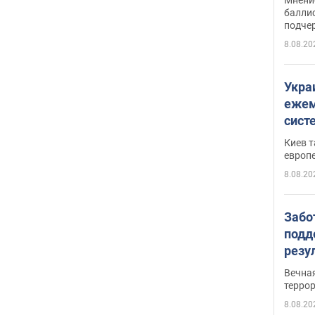
баллис
подче
8.08.20
Укра
ежем
сист
Зеле
Киев т
европ
8.08.20
Забо
подд
резу
обла
Вечна
киев
терро
8.08.20