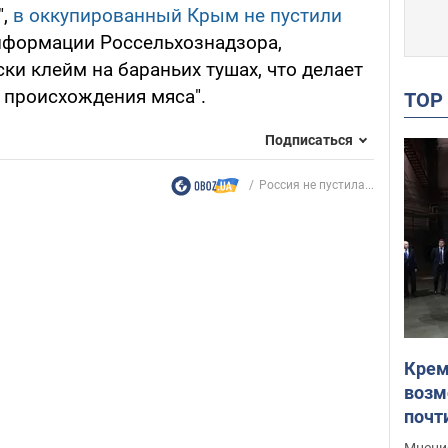
",
в оккупированный Крым не пустили
информации Россельхознадзора,
ки клейм на бараньих тушах, что делает
происхождения мяса".
TO
Подписаться
Россия не пустила...
Крем
возм
почт
Укра
Мнение