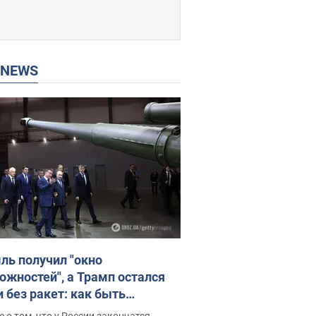
P NEWS
ль получил "окно
ожностей", а Трамп остался
и без ракет: как быть
ине? Интервью с Мельником
 о том, что у России закончатся