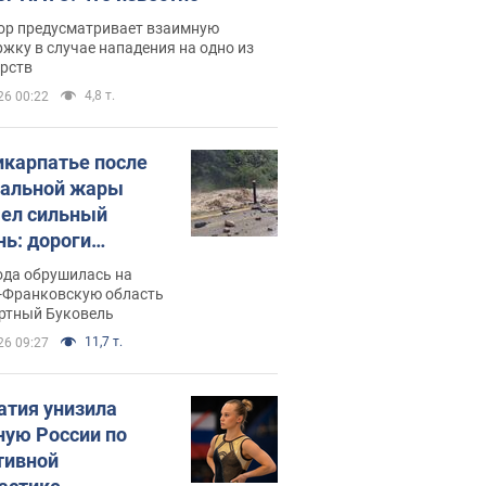
ор предусматривает взаимную
жку в случае нападения на одно из
арств
4,8 т.
26 00:22
икарпатье после
альной жары
ел сильный
нь: дороги
ратились в реки.
ода обрушилась на
о
-Франковскую область
ортный Буковель
11,7 т.
26 09:27
атия унизила
ную России по
тивной