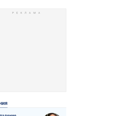
ения
падение