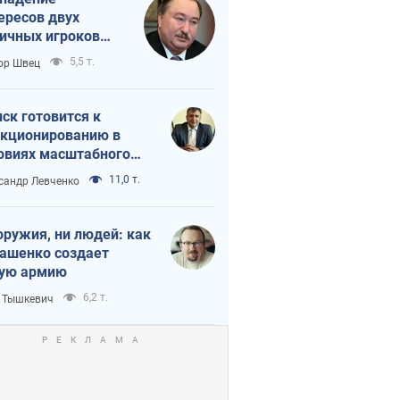
ересов двух
ичных игроков
 тайный план
5,5 т.
ор Швец
мпа и Путина?
ск готовится к
кционированию в
овиях масштабного
нного кризиса
11,0 т.
сандр Левченко
оружия, ни людей: как
ашенко создает
ую армию
6,2 т.
 Тышкевич