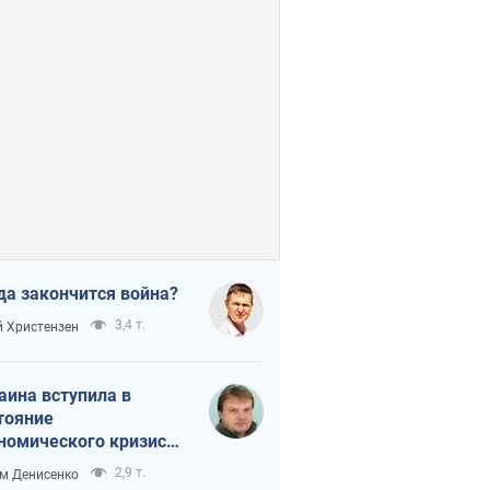
да закончится война?
3,4 т.
 Христензен
аина вступила в
тояние
номического кризиса.
ь ли свет в конце
2,9 т.
м Денисенко
неля?