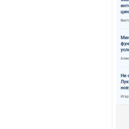
инт
цин
или
Викт
Тра
Мин
фун
усл
вое
Алек
Ни 
Лук
нов
Игар