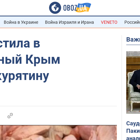
Война в Украине
Война Израиля и Ирана
VENETO
Россий
Важ
стила в
нный Крым
курятину
Сауд
Паки
анал