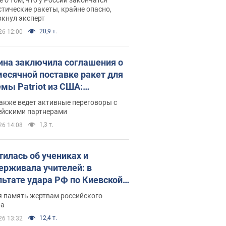
тические ракеты, крайне опасно,
ркнул эксперт
20,9 т.
26 12:00
ина заключила соглашения о
есячной поставке ракет для
емы Patriot из США:
нский раскрыл подробности
акже ведет активные переговоры с
ейскими партнерами
1,3 т.
26 14:08
тилась об учениках и
ерживала учителей: в
льтате удара РФ по Киевской
сти погибли директор
я память жертвам российского
ского лицея, её муж и внук
ра
12,4 т.
26 13:32