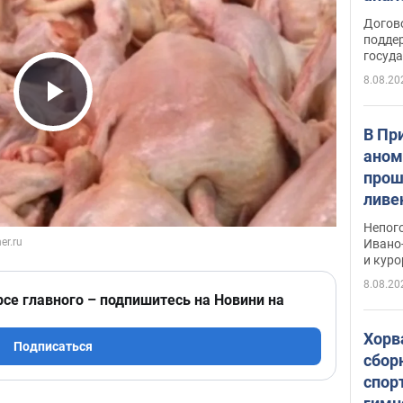
Догов
поддер
госуд
8.08.20
Play Video
В Пр
аном
прош
ливе
прев
Непог
Виде
Ивано
и кур
8.08.20
рсе главного – подпишитесь на Новини на
Хорв
Подписаться
сбор
спор