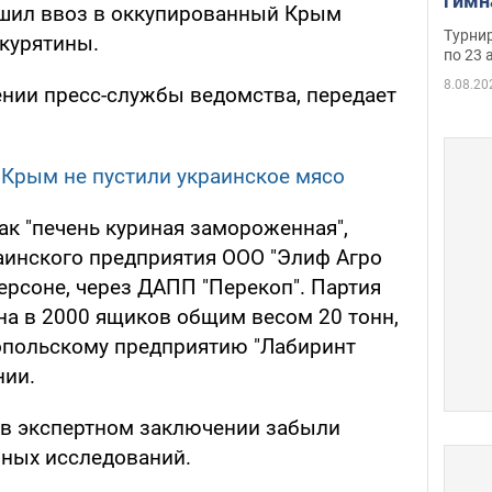
гимн
ешил ввоз в оккупированный Крым
офиц
Турнир
 курятины.
на ч
по 23 
осно
8.08.20
ении пресс-службы ведомства, передает
Крым не пустили украинское мясо
ак "печень куриная замороженная",
аинского предприятия ООО "Элиф Агро
ерсоне, через ДАПП "Перекоп". Партия
на в 2000 ящиков общим весом 20 тонн,
опольскому предприятию "Лабиринт
нии.
 в экспертном заключении забыли
нных исследований.