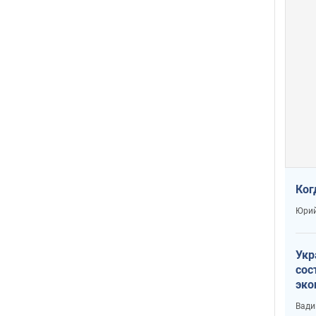
Ког
Юрий
Укр
сос
эко
Ест
Вади
тун