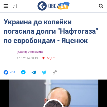
Украина до копейки
погасила долги "Нафтогаза"
по евробондам - Яценюк
(Архив) Экономика
4.10.2014 08:19
55,8 т.
458