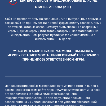
21+
МАТЕРИАЛЫ САЙТА ПРЕДНАЗНАЧЕНЫ ДЛЯ ЛИЦ
СТАРШЕ 21 ГОДА (21+)
Сайт не проводит игры на реальные и/или виртуальные деньги, а
также сайт не принимает ни в какой форме оплату ставок и/иных
платежей, которые связаны/могут быть связаны с азартными
играми, букмекерами или тотализаторами. Все материалы на
информационном ресурсе публикуются исключительно в
информационных целях.
УЧАСТИЕ В АЗАРТНЫХ ИГРАХ МОЖЕТ ВЫЗЫВАТЬ
ИГРОВУЮ ЗАВИСИМОСТЬ. ПРИДЕРЖИВАЙТЕСЬ ПРАВИЛ
(ПРИНЦИПОВ) ОТВЕТСТВЕННОЙ ИГРЫ.
Использование любых материалов (в том числе фото- и видео-),
размещенных на этом сайте
https://www.obozrevatel.com
и на всех
его поддоменах, в любом виде строго запрещено.
Разрешается использование при получении письменного
разрешения на их использование и при условии обязательной
ссылки на сайт OBOZ.UA, а для интернет-изданий - при