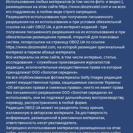
Использование любых материалов (в том числе фото- и видео-),
размещенных на этом сайте
https://www.obozrevatel.com
и на всех
его поддоменах, в любом виде строго запрещено.
Разрешается использование при получении письменного
разрешения на их использование и при условии обязательной
ссылки на сайт OBOZ.UA, а для интернет-изданий - при
получении письменного разрешения на их использование и при
обязательном размещении прямой, открытой для поисковых
систем, гиперссылки на страницу OBOZ.UA по ссылке
https://www.obozrevatel.com
, на которой размещен оригинальный
материал в первом абзаце материала.
Все материалы на этом сайте, в том числе интервью, статьи,
исследования – служебные произведения журналистов
редакции, исключительные имущественные права на которые
принадлежат ООО «Золотая середина».
На все опубликованные фотоматериалы Getty Images редакция
имеет имущественные права, защищаемые законом Украины
«Об авторских правах и смежных правах», никто не имеет права
без письменного разрешения ООО «Золотая середина» их
использовать, они не подлежат дальнейшему воспроизводству,
переводу, распространению в любой форме.
Редакция OBOZ.UA может не разделять точку зрения,
изложенную в авторском материале. За достоверность
информации, размещенной в рекламных материалах,
ответственность несет рекламодатель.
Запрещено использование материалов размещенных на этом
сайте, даже с указанием гиперссылки на страницу этого сайта,