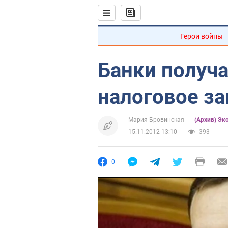
Герои войны
Банки получа
налоговое з
Мария Бровинская
(Архив) Эк
15.11.2012 13:10
393
0