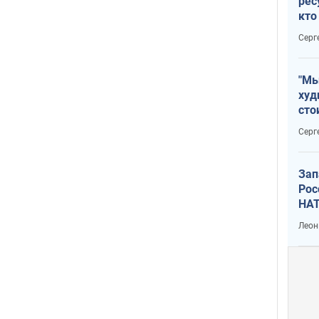
рес
кто
дик
Серг
"Мы
худ
сто
отч
Серг
рак
Зап
Рос
НАТ
Леон