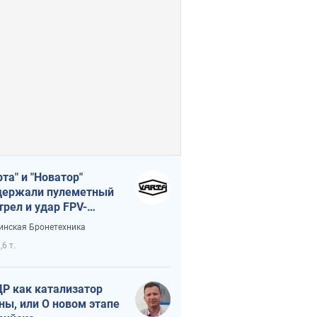
рта" и "Новатор"
ержали пулеметный
трел и удар FPV-
на, сохранив жизнь
инская Бронетехника
церу ВСУ
,6 т.
Р как катализатор
ны, или О новом этапе