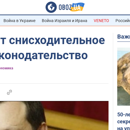
Война в Украине
Война Израиля и Ирана
VENETO
Россий
Важ
т снисходительное
аконодательство
ономика
50-л
секр
на уп