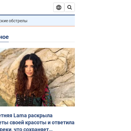
ские обстрелы
ное
етняя Lama раскрыла
еты своей красоты и ответила
реки, что сохраняет