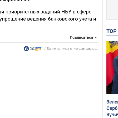
еди приоритетных заданий НБУ в сфере
упрощение ведения банковского учета и
TO
Подписаться
Банки получат снисходительное...
Зеле
Серб
Вучи