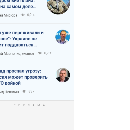
урсы вне плана:
 на самом деле
тует темп войны
6,0 т.
ей Мисюра
 уже переживали и
шее": Украине не
ит поддаваться
аянию из-за
6,7 т.
ей Марченко, эксперт
етного террора
ад проспал угрозу:
сия может проверить
О войной
837
ид Невзлин