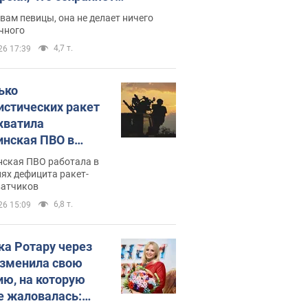
дость, ведь у нее нет детей
вам певицы, она не делает ничего
чного
4,7 т.
26 17:39
ько
истических ракет
хватила
инская ПВО в
: в Минобороны
нская ПВО работала в
али цифру
ях дефицита ракет-
ватчиков
6,8 т.
26 15:09
ка Ротару через
изменила свою
ию, на которую
е жаловалась: