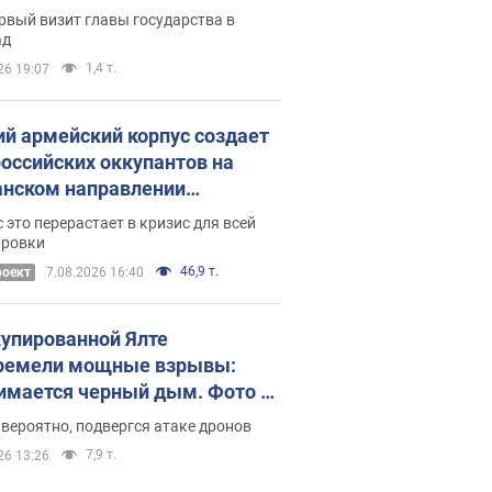
рвый визит главы государства в
ад
1,4 т.
26 19:07
ий армейский корпус создает
российских оккупантов на
нском направлении
ический дискомфорт: как это
 это перерастает в кризис для всей
ось
ировки
46,9 т.
роект
7.08.2026 16:40
купированной Ялте
ремели мощные взрывы:
имается черный дым. Фото и
о
 вероятно, подвергся атаке дронов
7,9 т.
26 13:26