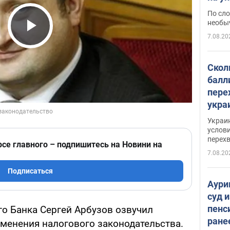
моло
По сло
необы
7.08.20
Play Video
Скол
балл
пере
укра
июле
Украи
назв
услови
перех
рсе главного – подпишитесь на Новини на
7.08.20
Подписаться
Аури
суд 
пенс
о Банка Сергей Арбузов озвучил
ране
менения налогового законодательства.