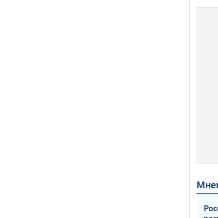
Мн
Рос