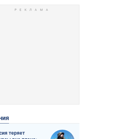
ения
сия теряет