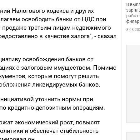
скол
В вып
певи
ний Налогового кодекса и других
зарпла
работ
лагаем освободить банки от НДС при
филар
о продаже третьим лицам недвижимого
8.08.20
едоставлено в качестве залога", - сказал
циативу освобождения банков от
рациях с залоговым имуществом. Помимо
окументов, которые помогут решить
ообложения ликвидируемых банков.
инициативой уточнить нормы при
по кредитно-депозитным операциям.
ржат экономический рост, повысят
олитики и обеспечат стабильность
юмировал он.