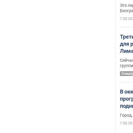
Это пе
Белгр
7.08.20
Трет
для 
Лима
крит
Сейчас
удал
групп
Спецп
В ок
прог
подн
виде
Город,
7.08.20