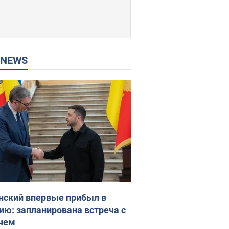
P NEWS
нский впервые прибыл в
ию: запланирована встреча с
чем