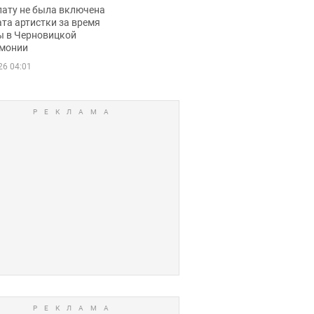
ько получала
лату не была включена
ца
та артистки за время
ы в Черновицкой
монии
26 04:01